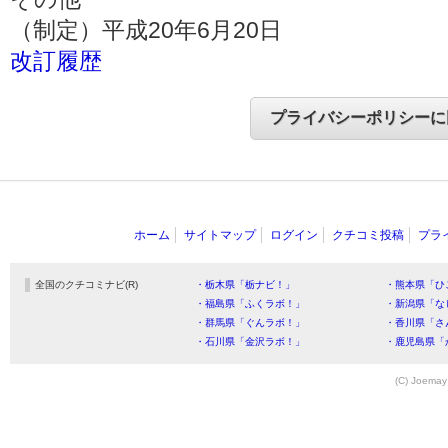
（制定）平成20年6月20日
改訂履歴
ホーム
サイトマップ
ログイン
クチコミ投稿
プラ
全国のクチコミナビ(R)
・栃木県「栃ナビ！」
・熊本県「ひ
・福島県「ふくラボ！」
・新潟県「な
・群馬県「ぐんラボ！」
・香川県「さ
・石川県「金沢ラボ！」
・鹿児島県「
(C) Joemay