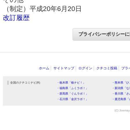
（制定）平成20年6月20日
改訂履歴
ホーム
サイトマップ
ログイン
クチコミ投稿
プラ
全国のクチコミナビ(R)
・栃木県「栃ナビ！」
・熊本県「ひ
・福島県「ふくラボ！」
・新潟県「な
・群馬県「ぐんラボ！」
・香川県「さ
・石川県「金沢ラボ！」
・鹿児島県「
(C) Joemay