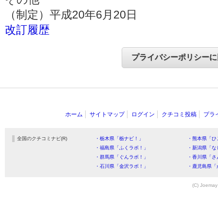
（制定）平成20年6月20日
改訂履歴
ホーム
サイトマップ
ログイン
クチコミ投稿
プラ
全国のクチコミナビ(R)
・栃木県「栃ナビ！」
・熊本県「ひ
・福島県「ふくラボ！」
・新潟県「な
・群馬県「ぐんラボ！」
・香川県「さ
・石川県「金沢ラボ！」
・鹿児島県「
(C) Joemay