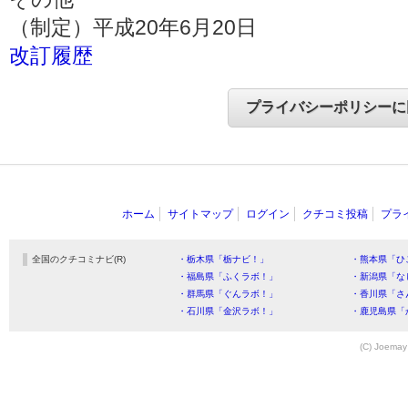
（制定）平成20年6月20日
改訂履歴
ホーム
サイトマップ
ログイン
クチコミ投稿
プラ
全国のクチコミナビ(R)
・栃木県「栃ナビ！」
・熊本県「ひ
・福島県「ふくラボ！」
・新潟県「な
・群馬県「ぐんラボ！」
・香川県「さ
・石川県「金沢ラボ！」
・鹿児島県「
(C) Joemay