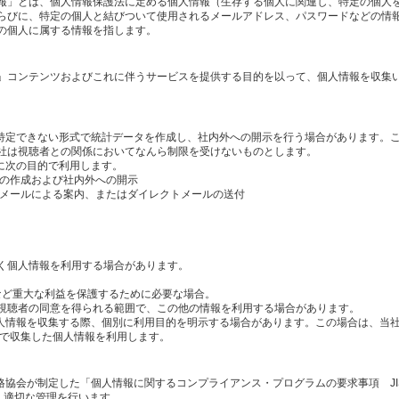
報」とは、個人情報保護法に定める個人情報（生存する個人に関連し、特定の個人
らびに、特定の個人と結びついて使用されるメールアドレス、パスワードなどの情
の個人に属する情報を指します。
」コンテンツおよびこれに伴うサービスを提供する目的を以って、個人情報を収集
を特定できない形式で統計データを作成し、社内外への開示を行う場合があります。
社は視聴者との関係においてなんら制限を受けないものとします。
に次の目的で利用します。
タの作成および社内外への開示
のメールによる案内、またはダイレクトメールの送付
く個人情報を利用する場合があります。
産など重大な利益を保護するために必要な場合。
視聴者の同意を得られる範囲で、この他の情報を利用する場合があります。
個人情報を収集する際、個別に利用目的を明示する場合があります。この場合は、当
内で収集した個人情報を利用します。
格協会が制定した「個人情報に関するコンプライアンス・プログラムの要求事項 JI
し、適切な管理を行います。