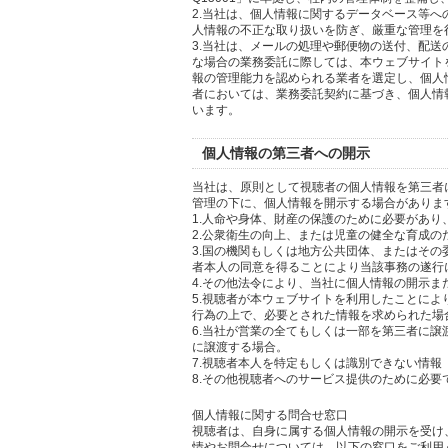
2.当社は、個人情報に関するデータベース等
人情報の不正な取り扱いを防ぎ、厳重な管理を
3.当社は、メールの処理や郵便物の送付、配
な場合の業務委託に際しては、本ウェブサイト
報の管理能力を認められる業者を選定し、個人
者においては、業務委託契約に基づき、個人情
います。
個人情報の第三者への開示
当社は、原則として視聴者の個人情報を第三者
管理の下に、個人情報を開示する場合がありま
1.人命や身体、財産の保護のために必要があ
2.公衆衛生の向上、または児童の健全な育成
3.国の機関もしくは地方公共団体、またはそ
者本人の同意を得ることにより当該事務の遂行
4.その他法令により、当社に個人情報の開示
5.視聴者が本ウェブサイトを利用したことに
行為の上で、必要とされた情報を求められた場
6.当社が営業の全てもしくは一部を第三者に
に譲渡する場合。
7.視聴者本人を特定もしくは識別できない情報
8.その他視聴者へのサービス提供のために必要
個人情報に関する問合せ窓口
視聴者は、自身に属する個人情報の開示を受け
情やお問合せについては、以下の窓口をご利用