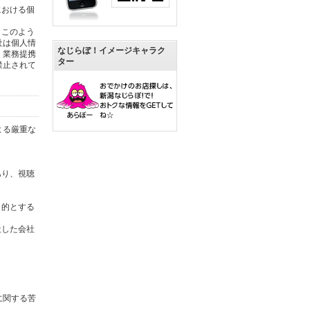
における個
。このよう
社は個人情
なじらぼ！イメージキャラク
。業務提携
ター
禁止されて
よる厳重な
あり、視聴
目的とする
社した会社
に関する苦