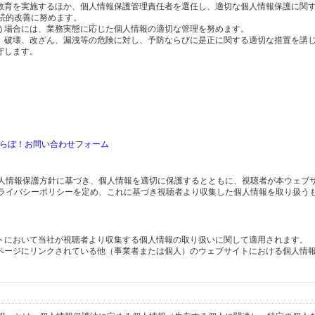
の教育を実施するほか、個人情報保護管理責任者を選任し、適切な個人情報保護に関
続的改善に努めます。
行う場合には、業務実態に応じた個人情報の適切な管理を努めます。
失、破壊、改ざん、漏洩等の危険に対し、予防ならびに是正に関する適切な措置を講
守します。
）
らぼ！お問い合わせフォーム
人情報保護方針に基づき、個人情報を適切に保護するとともに、視聴者が本ウェブ
ライバシーポリシーを定め、これに基づき視聴者より収集した個人情報を取り扱う
イトにおいて当社が視聴者より収集する個人情報の取り扱いに関して適用されます。
ブページにリンクされている他（事業者または個人）のウェブサイトにおける個人情