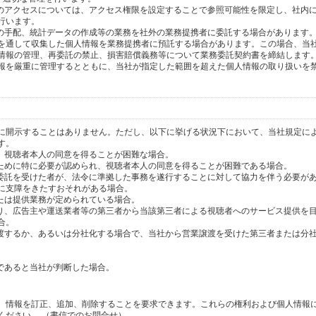
へのアクセスについては、アクセス権限を設定することで参照可能性を限定し、社内
行います。
送の手配、統計データの作成等の業務を社外の業務提携者に委託する場合があります
を通して収集した個人情報を業務提携者に預託する場合があります。この場合、当
情報の管理、再委託の禁止、損害賠償義務等について業務委託契約書を締結します
報を厳重に管理するとともに、当社が指定した範囲を超えた個人情報の取り扱いを
に開示することはありません。ただし、以下に挙げる状況下において、当社規定に
す。
り、視聴者本人の同意を得ることが困難な場合。
のために特に必要が認められ、視聴者本人の同意を得ることが困難である場合。
の委託を受けた者が、法令に準拠した事務を遂行することに対して協力を伴う必要が
に支障をきたすおそれがある場合。
または提供業務が定められている場合。
より、広告主や運送業者等の第三者から当該第三者による視聴者へのサービス提供を
合。
譲渡するか、あるいは分社化する場合で、当社から営業譲渡を受けた第三者または分
であると当社が判断した場合。
、情報を訂正、追加、削除することを要求できます。これらの権利および個人情報
ください。 （書信でのお問合せ）