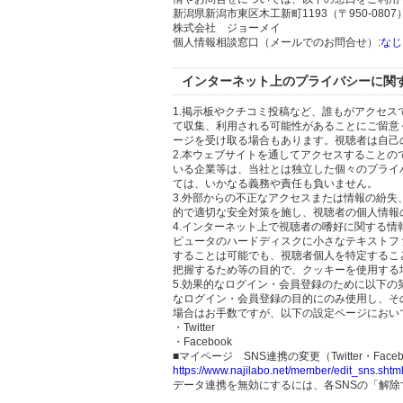
新潟県新潟市東区木工新町1193（〒950-0807
株式会社 ジョーメイ
個人情報相談窓口（メールでのお問合せ）:
なじ
インターネット上のプライバシーに関
1.掲示板やクチコミ投稿など、誰もがアクセ
て収集、利用される可能性があることにご留意
ージを受け取る場合もあります。視聴者は自己
2.本ウェブサイトを通してアクセスすること
いる企業等は、当社とは独立した個々のプライ
ては、いかなる義務や責任も負いません。
3.外部からの不正なアクセスまたは情報の紛失、破壊
的で適切な安全対策を施し、視聴者の個人情報
4.インターネット上で視聴者の嗜好に関する情報
ピュータのハードディスクに小さなテキストフ
することは可能でも、視聴者個人を特定するこ
把握するため等の目的で、クッキーを使用する
5.効果的なログイン・会員登録のために以下
なログイン・会員登録の目的にのみ使用し、そ
場合はお手数ですが、以下の設定ページにおい
・Twitter
・Facebook
■マイページ SNS連携の変更（Twitter・Faceb
https://www.najilabo.net/member/edit_sns.shtm
データ連携を無効にするには、各SNSの「解