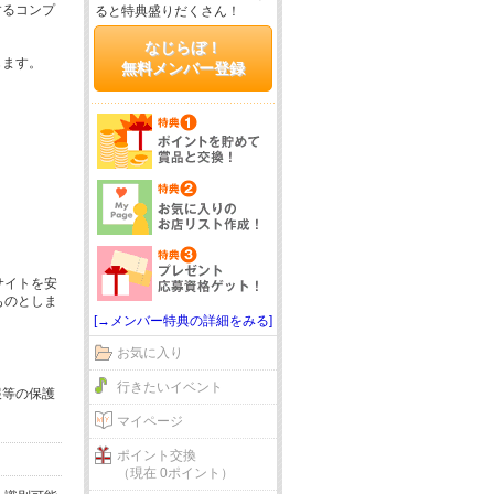
するコンプ
ると特典盛りだくさん！
なじらぼ！
じます。
無料メンバー登録
サイトを安
ものとしま
[→メンバー特典の詳細をみる]
お気に入り
行きたいイベント
報等の保護
マイページ
ポイント交換
（現在 0ポイント）