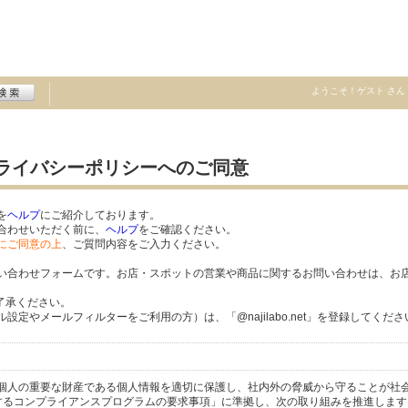
ようこそ！
ゲスト
さん
プライバシーポリシーへのご同意
を
ヘルプ
にご紹介しております。
合わせいただく前に、
ヘルプ
をご確認ください。
にご同意の上
、ご質問内容をご入力ください。
い合わせフォームです。お店・スポットの営業や商品に関するお問い合わせは、お
了承ください。
定やメールフィルターをご利用の方）は、「@najilabo.net」を登録してくださ
個人の重要な財産である個人情報を適切に保護し、社内外の脅威から守ることが社
護に関するコンプライアンスプログラムの要求事項」に準拠し、次の取り組みを推進します