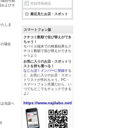
を識別可能
登録情報確認
報およびそ
最近見たお店・スポット
いたしま
スマートフォン版
クチコミ数順で並び替えができ
ちゃう！
この場合
モバイル端末での検索結果もク
チコミ数順で並び替えができち
ゃうよ☆
お気に入りのお店・スポットリ
ストを持ち運べる！
なじらぼ！メンバーに登録
する
と、お気に入りのお店・スポッ
トリストが作れちゃう。PC・
スマートフォン共通だから、い
つでもどこでもチェックできる
よ♪
https://www.najilabo.net/
社は当該ペ
S