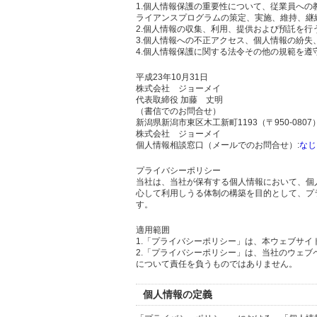
1.個人情報保護の重要性について、従業員へ
ライアンスプログラムの策定、実施、維持、継
2.個人情報の収集、利用、提供および預託を
3.個人情報への不正アクセス、個人情報の紛
4.個人情報保護に関する法令その他の規範を遵
平成23年10月31日
株式会社 ジョーメイ
代表取締役 加藤 丈明
（書信でのお問合せ）
新潟県新潟市東区木工新町1193（〒950-0807
株式会社 ジョーメイ
個人情報相談窓口（メールでのお問合せ）:
なじ
プライバシーポリシー
当社は、当社が保有する個人情報において、個
心して利用しうる体制の構築を目的として、プ
す。
適用範囲
1.「プライバシーポリシー」は、本ウェブサ
2.「プライバシーポリシー」は、当社のウェ
について責任を負うものではありません。
個人情報の定義