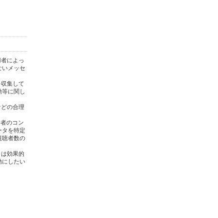
用者によっ
ないメッセ
を収集して
動等に関し
)などの合理
用者のコン
ータを特定
視聴者数の
タは効果的
効にしたい