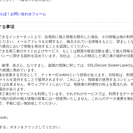
）
らぼ！お問い合わせフォーム
する事項
スできるインターネット上で、自発的に個人情報を開示した場合、その情報は他の利
ください。メールアドレスを公開すると、掲示されている情報をもとに、望ましく
の責任において情報を発信することを認識してください。
のできる第三者のサイトおよびサービス、もしくは懸賞や販促活動を通して個人情報
バシーに関する規約を定めています。当社は、これらの独立した第三者の規約や活
、改ざん、なりすまし、盗聴の危険に対しては、SSL(Secure Socket Layer
の保護に努めています。
を収集する方法として、クッキー(Cookie)という技術があります。当技術は、利
ァイルを送付することで援用されますが、これにより、視聴者の使用するコンピュ
とは出来ません。本ウェブサイトにおいては、視聴者の利便性の向上を図るため、
場合があります。
の第三者が行うサービスを利用しています。それぞれのサービスでは、利用するデー
の他の目的や個人情報の収集には一切使用いたしません。これらのデータ連携を無
て、手順に従い無効化してください。
ook）
l
除する」ボタンをクリックしてください。