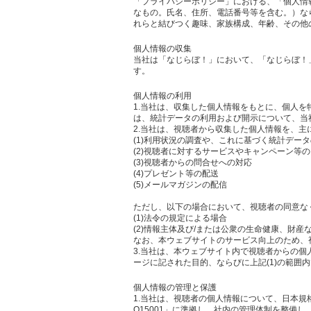
「プライバシーポリシー」における、「個人情
なもの。氏名、住所、電話番号等を含む。）な
れらと結びつく趣味、家族構成、年齢、その他
個人情報の収集
当社は「なじらぼ！」において、「なじらぼ！
す。
個人情報の利用
1.当社は、収集した個人情報をもとに、個人
は、統計データの利用および開示について、当
2.当社は、視聴者から収集した個人情報を、主
(1)利用状況の調査や、これに基づく統計デー
(2)視聴者に対するサービスやキャンペーン等
(3)視聴者からの問合せへの対応
(4)プレゼント等の配送
(5)メールマガジンの配信
ただし、以下の場合において、視聴者の同意な
(1)法令の規定による場合
(2)情報主体及び/または公衆の生命健康、財
なお、本ウェブサイトのサービス向上のため、
3.当社は、本ウェブサイト内で視聴者からの
ージに記された目的、ならびに上記(1)の範囲
個人情報の管理と保護
1.当社は、視聴者の個人情報について、日本規
Q15001」に準拠し、社内の管理体制を整備