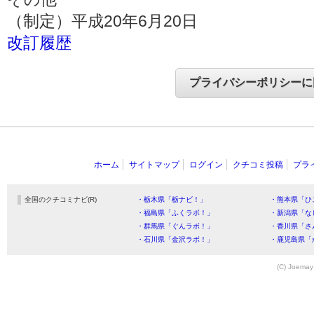
（制定）平成20年6月20日
改訂履歴
ホーム
サイトマップ
ログイン
クチコミ投稿
プラ
全国のクチコミナビ(R)
・栃木県「栃ナビ！」
・熊本県「ひ
・福島県「ふくラボ！」
・新潟県「な
・群馬県「ぐんラボ！」
・香川県「さ
・石川県「金沢ラボ！」
・鹿児島県「
(C) Joemay