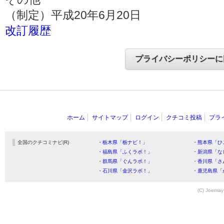
（制定）平成20年6月20日
改訂履歴
ホーム
サイトマップ
ログイン
クチコミ投稿
プラ
全国のクチコミナビ(R)
・栃木県「栃ナビ！」
・熊本県「ひ
・福島県「ふくラボ！」
・新潟県「な
・群馬県「ぐんラボ！」
・香川県「さ
・石川県「金沢ラボ！」
・鹿児島県「
(C) Joemay