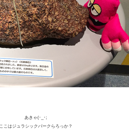
あきゃ(･_･;
ここはジュラシックパークらろっか？