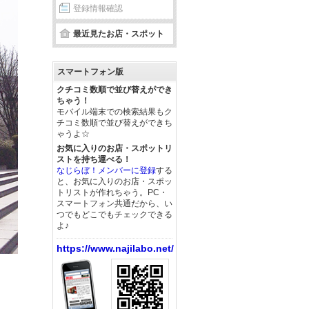
登録情報確認
最近見たお店・スポット
スマートフォン版
クチコミ数順で並び替えができ
ちゃう！
モバイル端末での検索結果もク
チコミ数順で並び替えができち
ゃうよ☆
お気に入りのお店・スポットリ
ストを持ち運べる！
なじらぼ！メンバーに登録
する
と、お気に入りのお店・スポッ
トリストが作れちゃう。PC・
スマートフォン共通だから、い
つでもどこでもチェックできる
よ♪
https://www.najilabo.net/