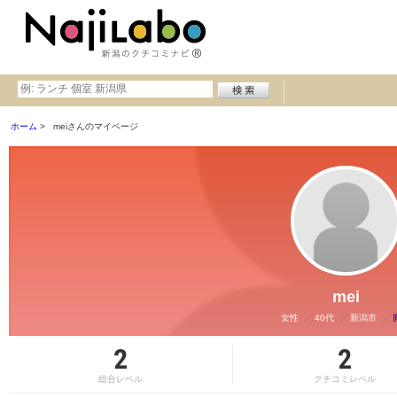
ホーム
meiさんのマイページ
mei
女性
40代
新潟市
2
2
総合レベル
クチコミレベル