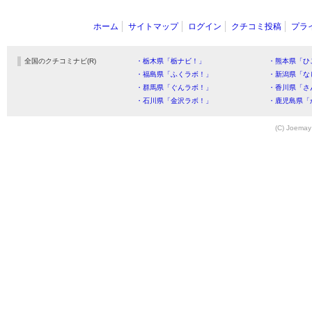
ホーム
サイトマップ
ログイン
クチコミ投稿
プラ
全国のクチコミナビ(R)
・栃木県「栃ナビ！」
・熊本県「ひ
・福島県「ふくラボ！」
・新潟県「な
・群馬県「ぐんラボ！」
・香川県「さ
・石川県「金沢ラボ！」
・鹿児島県「
(C) Joemay