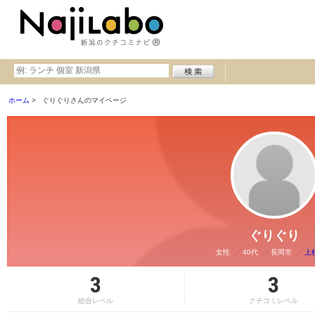
ホーム
ぐりぐりさんのマイページ
ぐりぐり
女性
40代
長岡市
上
3
3
総合レベル
クチコミレベル