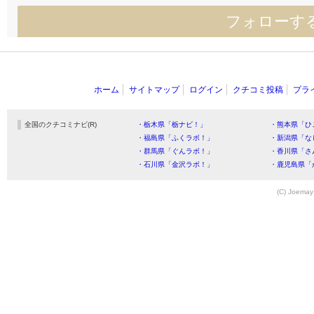
フォローす
ホーム
サイトマップ
ログイン
クチコミ投稿
プラ
全国のクチコミナビ(R)
・栃木県「栃ナビ！」
・熊本県「ひ
・福島県「ふくラボ！」
・新潟県「な
・群馬県「ぐんラボ！」
・香川県「さ
・石川県「金沢ラボ！」
・鹿児島県「
(C) Joemay