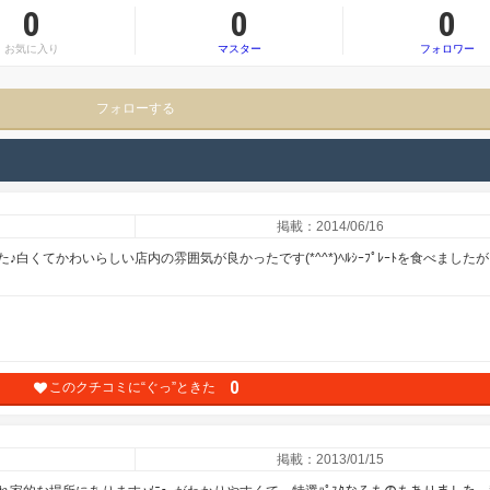
0
0
0
お気に入り
マスター
フォロワー
フォローする
掲載：2014/06/16
くてかわいらしい店内の雰囲気が良かったです(*^^*)ﾍﾙｼｰﾌﾟﾚｰﾄを食べました
0
このクチコミに“ぐっ”ときた
掲載：2013/01/15