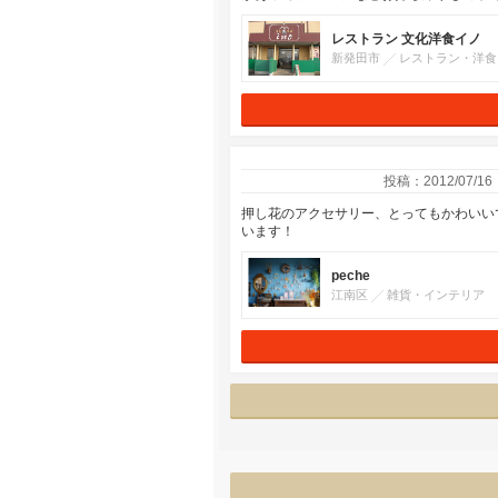
レストラン 文化洋食イノ
新発田市
レストラン・洋食
投稿：2012/07/16
押し花のアクセサリー、とってもかわいいです
います！
peche
江南区
雑貨・インテリア