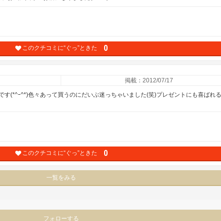
0
このクチコミに“ぐっ”ときた
掲載：2012/07/17
(*^ｰ^*)色々あって買うのにだいぶ迷っちゃいました(笑)プレゼントにも喜ばれ
0
このクチコミに“ぐっ”ときた
一覧をみる
フォローする