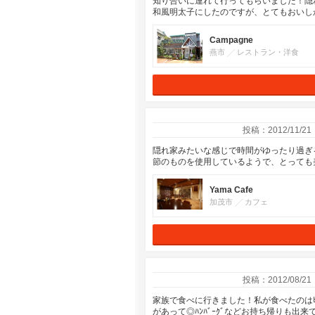
知り合いに連れて行ってもらいました！隠れ
和風明太子にしたのですが、とてもおいしかった
Campagne
燕市
レストラン・洋食
投稿：2012/11/21
隠れ家みたいな感じで時間がゆったり過ぎる
節のものを使用しているようで、とっても美味
Yama Cafe
加茂市
カフェ
投稿：2012/08/21
家族で食べに行きました！私が食べたのはﾋﾞｰﾌ
があって◎ﾊﾝﾊﾞｰｸﾞなどお持ち帰りも出来て