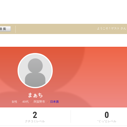
ようこそ！
ゲスト
さん
まぁち
女性
40代
阿賀野市
日本酒
2
0
クチコミレベル
“ぐっ”とレベル