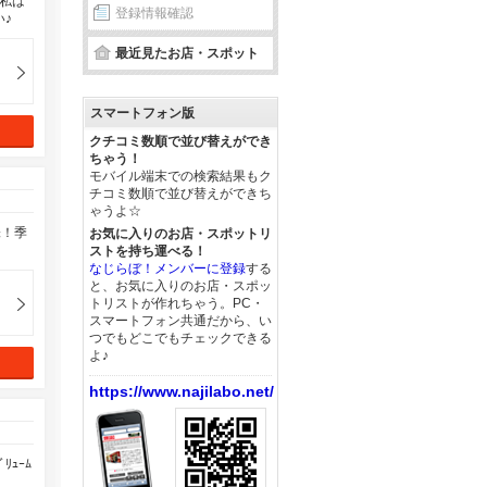
。私は
登録情報確認
い♪
最近見たお店・スポット
スマートフォン版
クチコミ数順で並び替えができ
ちゃう！
モバイル端末での検索結果もク
チコミ数順で並び替えができち
ゃうよ☆
味！季
お気に入りのお店・スポットリ
ストを持ち運べる！
なじらぼ！メンバーに登録
する
と、お気に入りのお店・スポッ
トリストが作れちゃう。PC・
スマートフォン共通だから、い
つでもどこでもチェックできる
よ♪
https://www.najilabo.net/
ｭｰﾑ