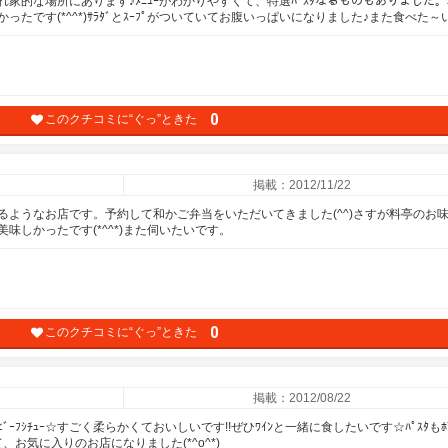
家的な場所にあります♪ﾒﾆｭｰがわかりやすくて、特選ﾊﾟｽﾀなるものもありました
です(*^^*)ｻﾗﾀﾞとｽｰﾌﾟがついていてお腹いっぱいになりました♪また食べた～
0
このクチコミに“ぐっ”ときた
掲載：2012/11/22
ようなお店です。予約して和かご弁当をいただいてきました(^^)さすが料亭のお
しかったです(*^^*)また伺いたいです。
0
このクチコミに“ぐっ”ときた
掲載：2012/08/22
ｼﾁｭｰ☆すごく柔らかくておいしいです!!ぜひﾜｲﾝと一緒に食したいです☆ﾊﾟｽﾀもﾎﾞﾘ
、お気に入りのお店になりました(*^o^*)