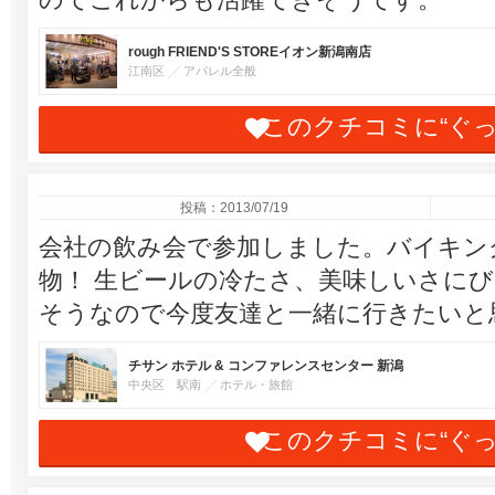
rough FRIEND'S STOREイオン新潟南店
江南区
アパレル全般
このクチコミに“ぐ
投稿：2013/07/19
会社の飲み会で参加しました。バイキン
物！ 生ビールの冷たさ、美味しいさに
そうなので今度友達と一緒に行きたいと
チサン ホテル & コンファレンスセンター 新潟
中央区 駅南
ホテル・旅館
このクチコミに“ぐ