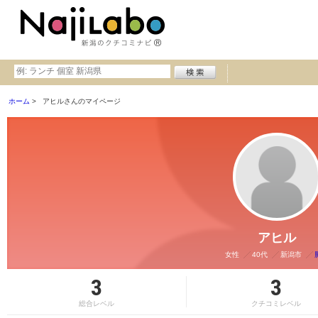
ホーム
アヒルさんのマイページ
アヒル
女性
40代
新潟市
3
3
総合レベル
クチコミレベル