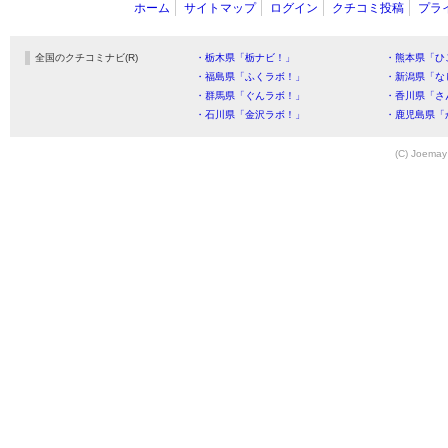
ホーム
サイトマップ
ログイン
クチコミ投稿
プラ
全国のクチコミナビ(R)
・栃木県「栃ナビ！」
・熊本県「ひ
・福島県「ふくラボ！」
・新潟県「な
・群馬県「ぐんラボ！」
・香川県「さ
・石川県「金沢ラボ！」
・鹿児島県「
(C) Joemay