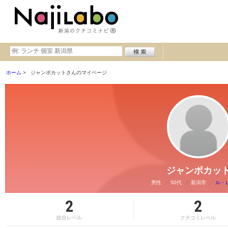
ホーム
ジャンボカットさんのマイページ
ジャンボカッ
男性
50代
新潟市
ル・
2
2
総合レベル
クチコミレベル