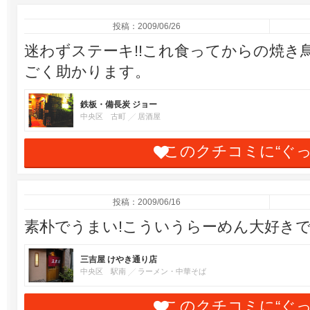
投稿：2009/06/26
迷わずステーキ!!これ食ってからの焼き
ごく助かります。
鉄板・備長炭 ジョー
中央区 古町
居酒屋
このクチコミに“ぐ
投稿：2009/06/16
素朴でうまい!こういうらーめん大好き
三吉屋 けやき通り店
中央区 駅南
ラーメン・中華そば
このクチコミに“ぐ