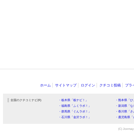
ホーム
サイトマップ
ログイン
クチコミ投稿
プラ
全国のクチコミナビ(R)
・栃木県「栃ナビ！」
・熊本県「ひ
・福島県「ふくラボ！」
・新潟県「な
・群馬県「ぐんラボ！」
・香川県「さ
・石川県「金沢ラボ！」
・鹿児島県「
(C) Joemay