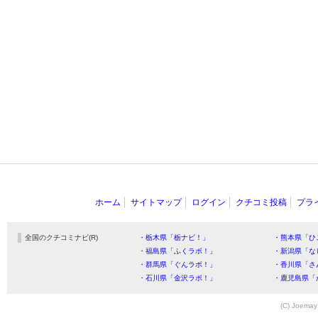
ホーム
サイトマップ
ログイン
クチコミ投稿
プラ
全国のクチコミナビ(R)
・栃木県「栃ナビ！」
・熊本県「ひ
・福島県「ふくラボ！」
・新潟県「な
・群馬県「ぐんラボ！」
・香川県「さ
・石川県「金沢ラボ！」
・鹿児島県「
(C) Joemay