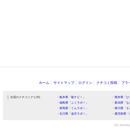
ホーム
サイトマップ
ログイン
クチコミ投稿
プラ
全国のクチコミナビ(R)
・栃木県「栃ナビ！」
・熊本県「ひ
・福島県「ふくラボ！」
・新潟県「な
・群馬県「ぐんラボ！」
・香川県「さ
・石川県「金沢ラボ！」
・鹿児島県「
(C) Joemay