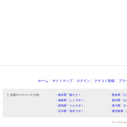
ホーム
サイトマップ
ログイン
クチコミ投稿
プラ
全国のクチコミナビ(R)
・栃木県「栃ナビ！」
・熊本県「ひ
・福島県「ふくラボ！」
・新潟県「な
・群馬県「ぐんラボ！」
・香川県「さ
・石川県「金沢ラボ！」
・鹿児島県「
(C) Joemay