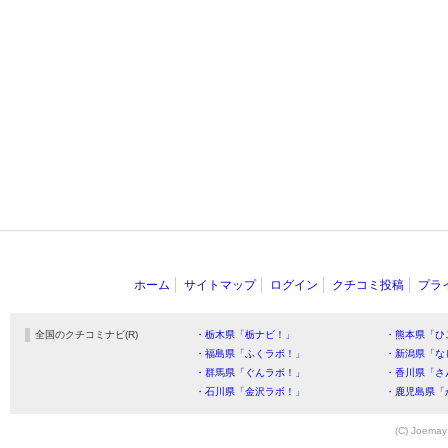
ホーム
サイトマップ
ログイン
クチコミ投稿
プラ
全国のクチコミナビ(R)
・栃木県「栃ナビ！」
・熊本県「ひ
・福島県「ふくラボ！」
・新潟県「な
・群馬県「ぐんラボ！」
・香川県「さ
・石川県「金沢ラボ！」
・鹿児島県「
(C) Joemay