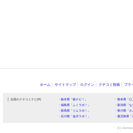
ホーム
サイトマップ
ログイン
クチコミ投稿
プラ
全国のクチコミナビ(R)
・栃木県「栃ナビ！」
・熊本県「ひ
・福島県「ふくラボ！」
・新潟県「な
・群馬県「ぐんラボ！」
・香川県「さ
・石川県「金沢ラボ！」
・鹿児島県「
(C) Joemay