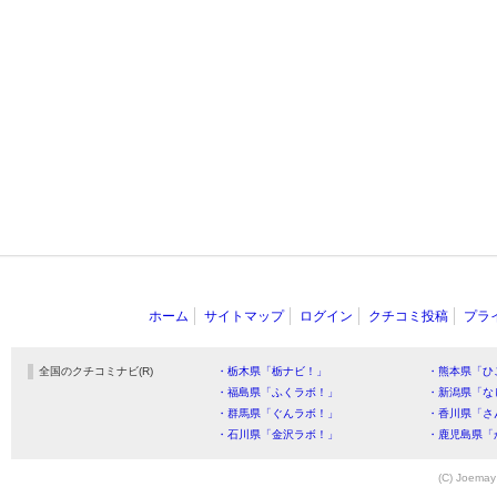
ホーム
サイトマップ
ログイン
クチコミ投稿
プラ
全国のクチコミナビ(R)
・栃木県「栃ナビ！」
・熊本県「ひ
・福島県「ふくラボ！」
・新潟県「な
・群馬県「ぐんラボ！」
・香川県「さ
・石川県「金沢ラボ！」
・鹿児島県「
(C) Joemay