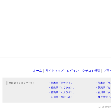
ホーム
サイトマップ
ログイン
クチコミ投稿
プラ
全国のクチコミナビ(R)
・栃木県「栃ナビ！」
・熊本県「ひ
・福島県「ふくラボ！」
・新潟県「な
・群馬県「ぐんラボ！」
・香川県「さ
・石川県「金沢ラボ！」
・鹿児島県「
(C) Joemay