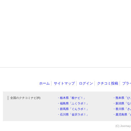
ホーム
サイトマップ
ログイン
クチコミ投稿
プラ
全国のクチコミナビ(R)
・栃木県「栃ナビ！」
・熊本県「ひ
・福島県「ふくラボ！」
・新潟県「な
・群馬県「ぐんラボ！」
・香川県「さ
・石川県「金沢ラボ！」
・鹿児島県「
(C) Joemay