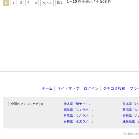
1～10
件を表示 / 全
508
件
1
2
3
4
5
[51]
次へ»
ホーム
サイトマップ
ログイン
クチコミ投稿
プラ
全国のクチコミナビ(R)
・栃木県「栃ナビ！」
・熊本県「ひ
・福島県「ふくラボ！」
・新潟県「な
・群馬県「ぐんラボ！」
・香川県「さ
・石川県「金沢ラボ！」
・鹿児島県「
(C) Joemay