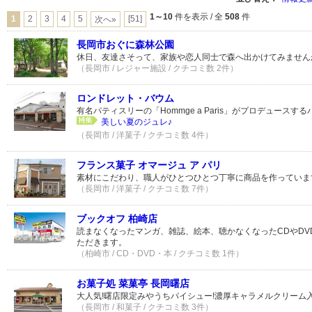
1～10
件を表示 / 全
508
件
1
2
3
4
5
[51]
次へ»
長岡市おぐに森林公園
休日、友達さそって、家族や恋人同士で森へ出かけてみません
（長岡市 / レジャー施設 / クチコミ数 2件）
ロンドレット・バウム
有名パティスリーの「Hommge a Paris」がプロデュース
美しい夏のジュレ♪
（長岡市 / 洋菓子 / クチコミ数 4件）
フランス菓子 オマージュ ア パリ
素材にこだわり、職人がひとつひとつ丁寧に商品を作っていま
（長岡市 / 洋菓子 / クチコミ数 7件）
ブックオフ 柏崎店
読まなくなったマンガ、雑誌、絵本、聴かなくなったCDやDV
ただきます。
（柏崎市 / CD・DVD・本 / クチコミ数 1件）
お菓子処 菜菓亭 長岡曙店
大人気!曙店限定みやうちパイシュー!濃厚キャラメルクリーム
（長岡市 / 和菓子 / クチコミ数 3件）