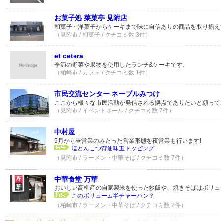
お菓子処 菜菓亭 見附店
和菓子・洋菓子からケーキまで味に自信ありの商品を取り揃え
（見附市 / 和菓子 / クチコミ数 3件）
et cetera
季節の野菜や果物を使用したランチ&ケーキです。
（柏崎市 / カフェ / クチコミ数 1件）
市民交流センター ネーブルみつけ
ここから様々な市民活動が発信される拠点でありたいと願って
（見附市 / イベントホール / クチコミ数 7件）
中村屋
5月から昼営業のみだった営業形態を夜営業も行います!
塩とんこつ背油味玉トッピング
（見附市 / ラーメン・中華そば / クチコミ数 7件）
中華食堂 万華
おいしい高柳産の自家製米を使った炒飯や、焼きそばはボリュ
このボリューム半チャーハン？
（柏崎市 / ラーメン・中華そば / クチコミ数 2件）