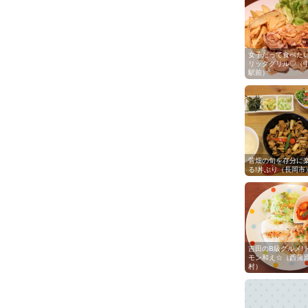
女子だって食べた
リックグリル♡
駅前）
菅畑の旬を存分に
る!丼ぶり（長岡市
吉田のB級グルメ!
モン和え☆（西蒲
村）