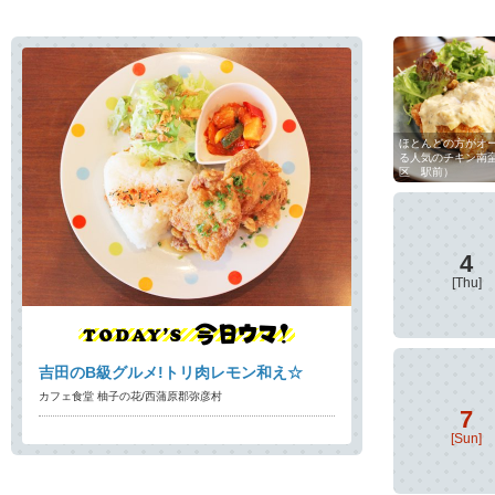
ほとんどの方がオ
る人気のチキン南
区 駅前）
4
[Thu]
吉田のB級グルメ!トリ肉レモン和え☆
カフェ食堂 柚子の花/西蒲原郡弥彦村
7
[Sun]