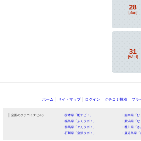
28
[Sun]
31
[Wed]
ホーム
サイトマップ
ログイン
クチコミ投稿
プラ
全国のクチコミナビ(R)
・栃木県「栃ナビ！」
・熊本県「ひ
・福島県「ふくラボ！」
・新潟県「な
・群馬県「ぐんラボ！」
・香川県「さ
・石川県「金沢ラボ！」
・鹿児島県「