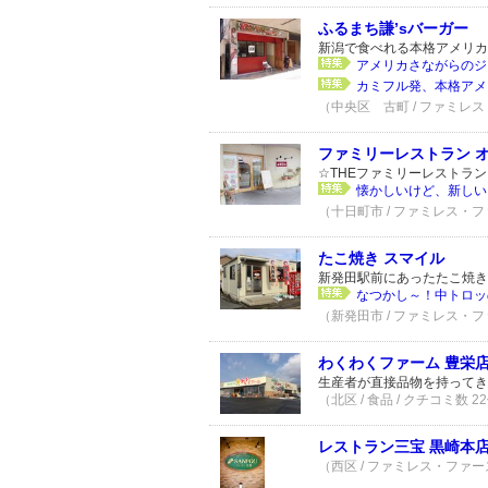
ふるまち謙’sバーガー
新潟で食べれる本格アメリカ
アメリカさながらのジ
カミフル発、本格アメ
（中央区 古町 / ファミレス
ファミリーレストラン 
☆THEファミリーレストラン
懐かしいけど、新しい
（十日町市 / ファミレス・フ
たこ焼き スマイル
新発田駅前にあったたこ焼き
なつかし～！中トロッ
（新発田市 / ファミレス・フ
わくわくファーム 豊栄
生産者が直接品物を持ってき
（北区 / 食品 / クチコミ数 2
レストラン三宝 黒崎本
（西区 / ファミレス・ファー