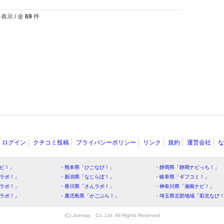
表示 / 全
69
件
ログイン
クチコミ投稿
プライバシーポリシー
リンク
規約
運営会社
な
ビ！」
・熊本県「ひごなび！」
・静岡県「静岡ナビっち！」
ラボ！」
・新潟県「なじらぼ！」
・岐阜県「ギフコミ！」
ラボ！」
・香川県「さんラボ！」
・神奈川県「湘南ナビ！」
ラボ！」
・鹿児島県「かごぶら！」
・埼玉県北部地域「彩北なび
(C) Joemay Co.,Ltd. All Rights Reserved