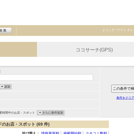
ようこそ！
ゲスト
さん
ココサーチ(GPS)
索
追加
条件をクリ
業時間中のお店・スポット
さらに条件追加
お店・スポット (69 件)
並び替え：
情報更新順
掲載開始順
クチコミ数順