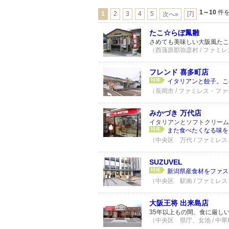
1～10
件を
1
2
3
4
5
[7]
次へ»
たこ☆らぼ鳳雛
さめても美味しい大阪風たこ
（西蒲原郡弥彦村 / ファミレ
フレンド 喜多町店
イタリアンと餃子。こ
（長岡市 / ファミレス・ファ
みかづき 万代店
イタリアンとソフトクリーム
また食べたくなる味を
（中央区 万代 / ファミレス
SUZUVEL
新潟県産食材をファス
（中央区 駅南 / ファミレス
大阪王将 出来島店
35年以上もの間、食に厳し
（中央区 県庁、女池 / 中華料