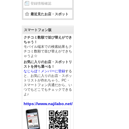
登録情報確認
最近見たお店・スポット
スマートフォン版
クチコミ数順で並び替えができ
ちゃう！
モバイル端末での検索結果もク
チコミ数順で並び替えができち
ゃうよ☆
お気に入りのお店・スポットリ
ストを持ち運べる！
なじらぼ！メンバーに登録
する
と、お気に入りのお店・スポッ
トリストが作れちゃう。PC・
スマートフォン共通だから、い
つでもどこでもチェックできる
よ♪
https://www.najilabo.net/