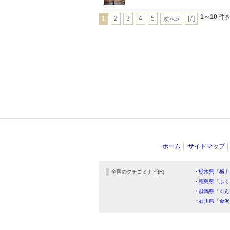
1～10
件を
1
2
3
4
5
[7]
次へ»
ホーム
サイトマップ
全国のクチコミナビ(R)
・栃木県「栃ナ
・福島県「ふく
・群馬県「ぐん
・石川県「金沢