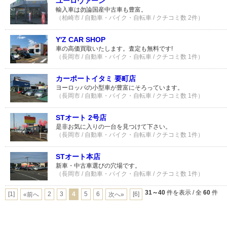
ユーロヴァーン
輸入車は勿論国産中古車も豊富。
（柏崎市 / 自動車・バイク・自転車 / クチコミ数 2件）
Y'Z CAR SHOP
車の高価買取いたします。査定も無料です!
（長岡市 / 自動車・バイク・自転車 / クチコミ数 1件）
カーポートイタミ 要町店
ヨーロッパの小型車が豊富にそろっています。
（長岡市 / 自動車・バイク・自転車 / クチコミ数 1件）
STオート 2号店
是非お気に入りの一台を見つけて下さい。
（長岡市 / 自動車・バイク・自転車 / クチコミ数 1件）
STオート本店
新車・中古車選びの穴場です。
（長岡市 / 自動車・バイク・自転車 / クチコミ数 1件）
31～40
件を表示 / 全
60
件
[1]
2
3
4
5
6
[6]
«前へ
次へ»