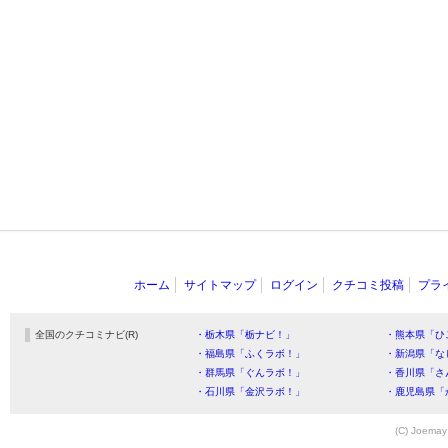
ホーム
サイトマップ
ログイン
クチコミ投稿
プラ
全国のクチコミナビ(R)
・栃木県「栃ナビ！」
・熊本県「ひ
・福島県「ふくラボ！」
・新潟県「な
・群馬県「ぐんラボ！」
・香川県「さ
・石川県「金沢ラボ！」
・鹿児島県「
(C) Joemay