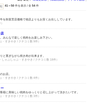
41～50
件を表示 / 全
54
件
[6]
牛を卸直営店価格で他店よりもお安くお出ししています。
件）
ー店
。みんなで楽しく焼肉をお楽しみ下さい。
ぶ・すきやき / クチコミ数 9件）
りと寛ぎながら焼き肉が出来ます。
肉・しゃぶしゃぶ・すきやき / クチコミ数 18件）
のお店。
ぶ・すきやき / クチコミ数 4件）
ィー
客様に美味しい焼肉をゆっくりと召し上がって頂きたいです。
ぶ・すきやき / クチコミ数 3件）