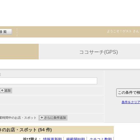
ようこそ！
ゲスト
さん
ココサーチ(GPS)
索
追加
条件をクリ
業時間中のお店・スポット
さらに条件追加
お店・スポット (54 件)
並び替え：
情報更新順
掲載開始順
クチコミ数順