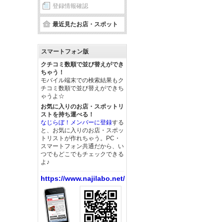
登録情報確認
最近見たお店・スポット
スマートフォン版
クチコミ数順で並び替えができ
ちゃう！
モバイル端末での検索結果もク
チコミ数順で並び替えができち
ゃうよ☆
お気に入りのお店・スポットリ
ストを持ち運べる！
なじらぼ！メンバーに登録
する
と、お気に入りのお店・スポッ
トリストが作れちゃう。PC・
スマートフォン共通だから、い
つでもどこでもチェックできる
よ♪
https://www.najilabo.net/