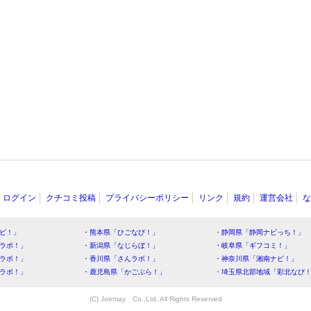
ログイン
クチコミ投稿
プライバシーポリシー
リンク
規約
運営会社
な
ビ！」
・熊本県「ひごなび！」
・静岡県「静岡ナビっち！」
ラボ！」
・新潟県「なじらぼ！」
・岐阜県「ギフコミ！」
ラボ！」
・香川県「さんラボ！」
・神奈川県「湘南ナビ！」
ラボ！」
・鹿児島県「かごぶら！」
・埼玉県北部地域「彩北なび
(C) Joemay Co.,Ltd. All Rights Reserved