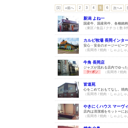
[1]
2
3
4
5
6
«前へ
次へ»
新潟 よね一
国産牛、国産和牛、各種銘柄
（東区 / 食品 / クチコミ数 8
カルビ牧場 長岡インタ
安心・安全のオージービーフ
（長岡市 / 焼肉・しゃぶしゃ
牛角 長岡店
ジャズが流れる店内でゆった
（長岡市 / 焼
皆道苑
心をこめておもてなし。焼肉
（長岡市 / 焼肉・しゃぶしゃ
やきにくハウス マーヴ
店内は清潔感をモットーにお
（長岡市 / 焼肉・しゃぶしゃ