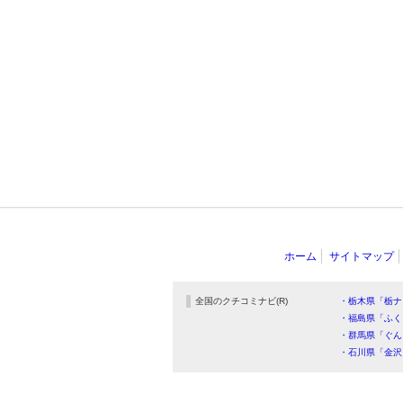
ホーム
サイトマップ
全国のクチコミナビ(R)
・栃木県「栃ナ
・福島県「ふく
・群馬県「ぐん
・石川県「金沢