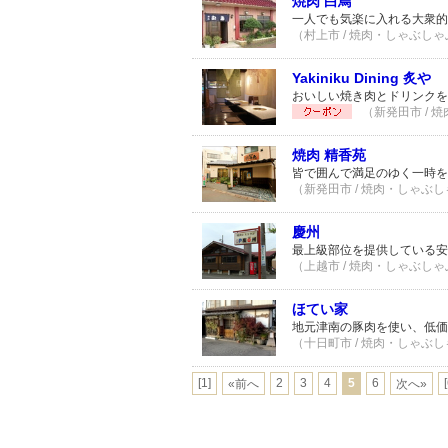
焼肉 白鳥
一人でも気楽に入れる大衆的
（村上市 / 焼肉・しゃぶしゃ
Yakiniku Dining 炙や
おいしい焼き肉とドリンクを
（新発田市 / 
焼肉 精香苑
皆で囲んで満足のゆく一時を
（新発田市 / 焼肉・しゃぶし
慶州
最上級部位を提供している安
（上越市 / 焼肉・しゃぶしゃ
ほてい家
地元津南の豚肉を使い、低価
（十日町市 / 焼肉・しゃぶし
[1]
2
3
4
5
6
«前へ
次へ»