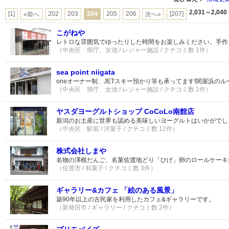
2,031～2,040
[1]
202
203
204
205
206
[207]
«前へ
次へ»
こがねや
レトロな雰囲気でゆったりした時間をお楽しみください。手作
（中央区 県庁、女池 / レジャー施設 / クチコミ数 1件）
sea point niigata
oneオーナー制、JETスキー預かり等も承ってます!関屋浜のル
（中央区 県庁、女池 / レジャー施設 / クチコミ数 1件）
ヤスダヨーグルトショップ CoCoLo南館店
新潟のお土産に世界も認める美味しいヨーグルトはいかがでし
（中央区 駅前 / 洋菓子 / クチコミ数 12件）
株式会社しまや
名物の澤根だんご、名菓佐渡地どり「ひげ」卵のロールケーキ
（佐渡市 / 和菓子 / クチコミ数 3件）
ギャラリー&カフェ 「絵のある風景」
築90年以上の古民家を利用したカフェ&ギャラリーです。
（新発田市 / ギャラリー / クチコミ数 2件）