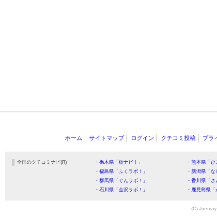
ホーム
サイトマップ
ログイン
クチコミ投稿
プラ
全国のクチコミナビ(R)
・栃木県「栃ナビ！」
・熊本県「ひ
・福島県「ふくラボ！」
・新潟県「な
・群馬県「ぐんラボ！」
・香川県「さ
・石川県「金沢ラボ！」
・鹿児島県「
(C) Joemay