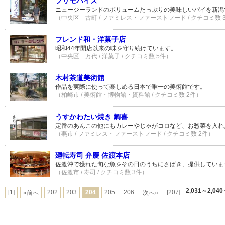
プリモパイズ
ニュージーランドのボリュームたっぷりの美味しいパイを新潟
（中央区 古町 / ファミレス・ファーストフード / クチコミ数 
フレンド和・洋菓子店
昭和44年開店以来の味を守り続けています。
（中央区 万代 / 洋菓子 / クチコミ数 5件）
木村茶道美術館
作品を実際に使って楽しめる日本で唯一の美術館です。
（柏崎市 / 美術館・博物館・資料館 / クチコミ数 2件）
うすかわたい焼き 鯛喜
定番のあんこの他にもカレーやじゃがコロなど、お惣菜を入れ
（燕市 / ファミレス・ファーストフード / クチコミ数 2件）
廻転寿司 弁慶 佐渡本店
佐渡沖で獲れた旬な魚をその日のうちにさばき、提供していま
（佐渡市 / 寿司 / クチコミ数 3件）
2,031～2,040
[1]
202
203
204
205
206
[207]
«前へ
次へ»