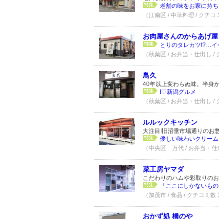
老舗の味をお家に持ち
（江南区 / 中華料理 / クチコ
お肉屋さんのからあげ屋
とりのタレカツ!?…イケま
（秋葉区 / お弁当・仕出し /
鳥久
40年以上変わらぬ味。半身
I♡新潟グルメ
（秋葉区 / お弁当・仕出し /
ルルックキッチン
大注目!旧沼垂市場通りのお
優しい味わいクリーム
（中央区 万代 / お弁当・仕出
菜工房ヤマダ
こだわりのハムや彩取りのお
「ここにしかないものを
（加茂市 / 食品 / クチコミ数
おかず処 橋のや