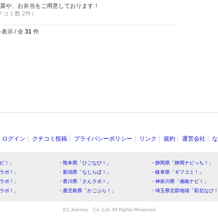
菜や、お弁当をご用意しております！
クチコミ数 2件）
表示 / 全
31
件
ログイン
クチコミ投稿
プライバシーポリシー
リンク
規約
運営会社
な
ビ！」
・熊本県「ひごなび！」
・静岡県「静岡ナビっち！」
ラボ！」
・新潟県「なじらぼ！」
・岐阜県「ギフコミ！」
ラボ！」
・香川県「さんラボ！」
・神奈川県「湘南ナビ！」
ラボ！」
・鹿児島県「かごぶら！」
・埼玉県北部地域「彩北なび
(C) Joemay Co.,Ltd. All Rights Reserved