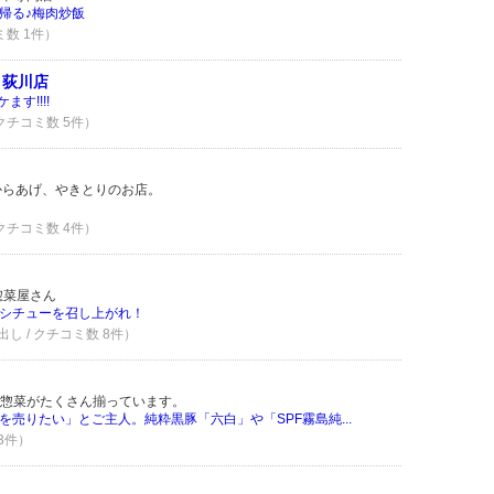
帰る♪梅肉炒飯
ミ数 1件）
 荻川店
す!!!!
 クチコミ数 5件）
からあげ、やきとりのお店。
 クチコミ数 4件）
惣菜屋さん
シチューを召し上がれ！
し / クチコミ数 8件）
惣菜がたくさん揃っています。
売りたい」とご主人。純粋黒豚「六白」や「SPF霧島純...
 3件）