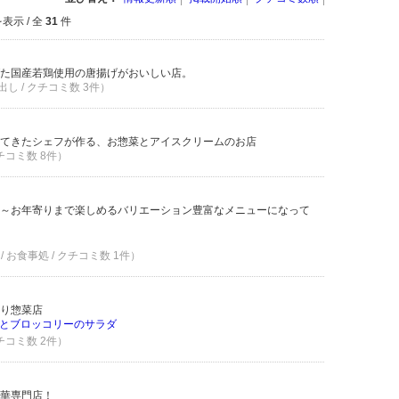
表示 / 全
31
件
た国産若鶏使用の唐揚げがおいしい店。
し / クチコミ数 3件）
てきたシェフが作る、お惣菜とアイスクリームのお店
クチコミ数 8件）
～お年寄りまで楽しめるバリエーション豊富なメニューになって
 お食事処 / クチコミ数 1件）
り惣菜店
とブロッコリーのサラダ
クチコミ数 2件）
華専門店！