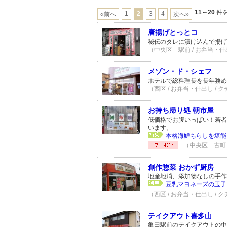
11～20
件を
1
2
3
4
«前へ
次へ»
唐揚げとっとコ
秘伝のタレに漬け込んで揚げ
（中央区 駅前 / お弁当・仕出
メゾン・ド・シェフ
ホテルで総料理長を長年務め
（西区 / お弁当・仕出し / 
お持ち帰り処 朝市屋
低価格でお腹いっぱい！若者
います。
本格海鮮ちらしを堪能
（中央区 古町 /
創作惣菜 おかず厨房
地産地消、添加物なしの手作
豆乳マヨネーズの玉子
（西区 / お弁当・仕出し / 
テイクアウト喜多山
亀田駅前のテイクアウトの中