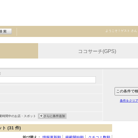
ようこそ！
ゲスト
さん
ココサーチ(GPS)
索
条件をクリ
業時間中のお店・スポット
さらに条件追加
(31 件)
並び替え：
情報更新順
掲載開始順
クチコミ数順