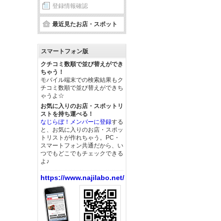
登録情報確認
最近見たお店・スポット
スマートフォン版
クチコミ数順で並び替えができ
ちゃう！
モバイル端末での検索結果もク
チコミ数順で並び替えができち
ゃうよ☆
お気に入りのお店・スポットリ
ストを持ち運べる！
なじらぼ！メンバーに登録
する
と、お気に入りのお店・スポッ
トリストが作れちゃう。PC・
スマートフォン共通だから、い
つでもどこでもチェックできる
よ♪
https://www.najilabo.net/