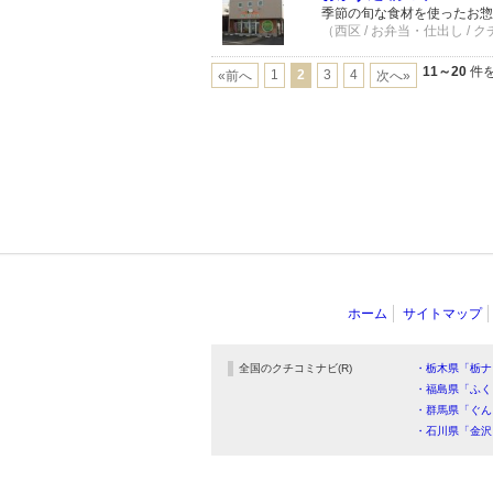
季節の旬な食材を使ったお惣
（西区 / お弁当・仕出し / 
11～20
件を
1
2
3
4
«前へ
次へ»
ホーム
サイトマップ
全国のクチコミナビ(R)
・栃木県「栃ナ
・福島県「ふく
・群馬県「ぐん
・石川県「金沢