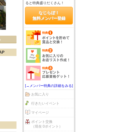
ると特典盛りだくさん！
なじらぼ！
無料メンバー登録
る
AP
[→メンバー特典の詳細をみる]
お気に入り
行きたいイベント
マイページ
ポイント交換
（現在 0ポイント）