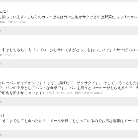
.71）
ん揃っています♪ こちらのカレーぱんは外の生地がサクッと中は野菜たっぷりのカレ
掲載：2016/03/24）
人
）
、中はもちもち！肉ゴロゴロ！少し辛いですがとってもおいしいです！サービスの
15/09/17）
人
）
レーパンがイチオシです！ まず、揚げたて。サクサクです。 そしてごろっとした
で、パンの中身としてベストな食感です。 パンを買うとコーヒーがもらえるので、
で朝食を済ませちゃいます♪
（投稿:2015/03/02 掲載：2015/03/02）
人
12）
。そこまでしても食べたい！！メール会員にもなっているのでお得な情報はメール
0）
人