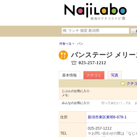
何食べる
パン
パンステージ メリー
025-257-1212
基本情報
クチコミ
写真
クチ
じぶんのお気に入り:
メモ:
みんなのお気に入り:
行ってみたい！…
7人
住所
新潟市東区東明6-678-1
025-257-1212
TEL
※お問い合わせの際は「なじ