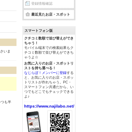
登録情報確認
最近見たお店・スポット
スマートフォン版
クチコミ数順で並び替えができ
ちゃう！
モバイル端末での検索結果もク
下さいま
チコミ数順で並び替えができち
ゃうよ☆
お気に入りのお店・スポットリ
ストを持ち運べる！
なじらぼ！メンバーに登録
する
と、お気に入りのお店・スポッ
トリストが作れちゃう。PC・
スマートフォン共通だから、い
つでもどこでもチェックできる
よ♪
いつも半
https://www.najilabo.net/