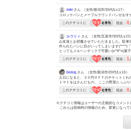
miki
さん （女性/新潟市/30代/Lv.17）
コロッケパンとメープルラウンドパンがおす
0
このクチコミに
現在：
ルウリィ
さん （女性/五泉市/30代/Lv.23
お友達とお邪魔させていただきました。駐車場が
作られたパンに目がいってしまいます(*^^
とってもメルヘンチックで可愛い(o^∀^o)
1
このクチコミに
現在：
biolog
さん （女性/新潟市/20代/Lv.10）
土日になると、３０円ＯＦＦのチケットくれ
トマトをはさんだもの。 ここの野菜たっぷ
0
このクチコミに
現在：
※クチコミ情報はユーザーの主観的なコメント
これらは投稿時の情報のため、変更になって