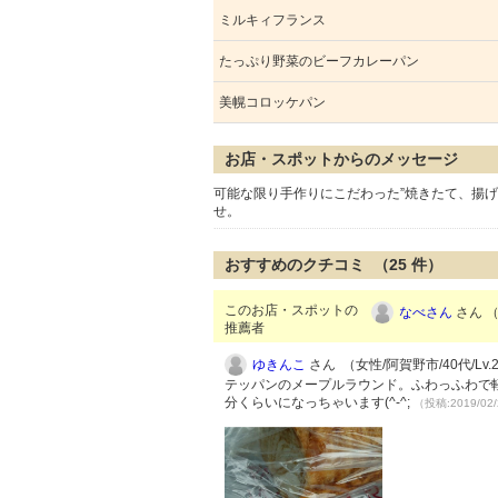
ミルキィフランス
たっぷり野菜のビーフカレーパン
美幌コロッケパン
お店・スポットからのメッセージ
可能な限り手作りにこだわった”焼きたて、揚
せ。
おすすめのクチコミ （
25
件）
このお店・スポットの
なべさん
さん （
推薦者
ゆきんこ
さん （女性/阿賀野市/40代/Lv.
テッパンのメープルラウンド。ふわっふわで
分くらいになっちゃいます(^-^;
（投稿:2019/02