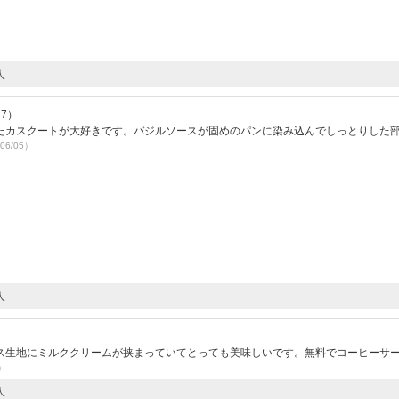
人
27）
たカスクートが大好きです。バジルソースが固めのパンに染み込んでしっとりした
06/05）
人
ス生地にミルククリームが挟まっていてとっても美味しいです。無料でコーヒーサ
5）
人