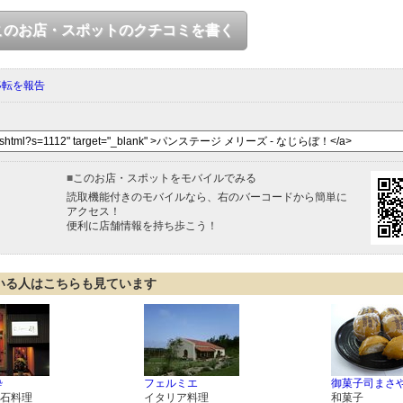
このお店・スポットのクチコミを書く
移転を報告
■
このお店・スポットをモバイルでみる
読取機能付きのモバイルなら、右のバーコードから簡単に
アクセス！
便利に店舗情報を持ち歩こう！
いる人はこちらも見ています
酔
フェルミエ
御菓子司まさ
石料理
イタリア料理
和菓子