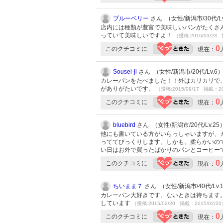
ブルーベリー
さん （女性/新潟市/30代/Lv
店内には種類が豊富で美味しいパンがたくさ
っていて美味しいですよ！
（投稿:2016/03/23 
0
このクチコミに
現在：
Sousei-ji
さん （女性/新潟市/20代/Lv.6
カレーパンをたべました！！外はカリカリで
がありがたいです。
（投稿:2015/09/17 掲載：20
0
このクチコミに
現在：
bluebird
さん （女性/新潟市/20代/Lv.25
他にも書いている方がいらっしゃいますが、カ
っててびっくりします。しかも、柔らかいの
い日はお外で買ったばかりのパンとコーヒー
0
このクチコミに
現在：
ちいまま７
さん （女性/新潟市/40代/Lv.
カレーパン大好きです。ないときは待ちます
しています
（投稿:2015/02/20 掲載：2015/02/2
0
このクチコミに
現在：