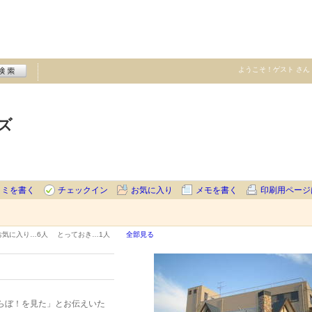
ようこそ！
ゲスト
さん
ズ
コミを書く
チェックイン
お気に入り
メモを書く
印刷用ページ
お気に入り…
6人
とっておき…
1人
全部見る
らぼ！を見た」とお伝えいた