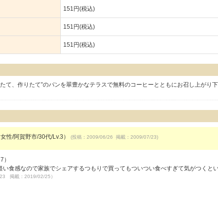
151円(税込)
151円(税込)
151円(税込)
げたて、作りたて”のパンを翠豊かなテラスで無料のコーヒーとともにお召し上がり
女性/阿賀野市/30代/Lv.3）
(投稿：2009/06/26 掲載：2009/07/23)
27）
軽い食感なので家族でシェアするつもりで買ってもついつい食べすぎて気がつくと
/23 掲載：2019/02/25）