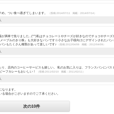
すめ。つい食べ過ぎてしまいます。
（投稿:2014/07/11 掲載：2014/07/14）
人
）
満車で焦りました...(^^)私はチョコレートやチーズが好きなのでチョコやチーズ
*)『メープルのきり株』も大好きなパンです☆小さなお子様向けにデザインされたパン
菓子パンもたくさん種類があって楽しいです♪
（投稿:2012/04/06 掲載：2012/04/09）
人
たり、店内のコーヒーサービスも嬉しい。 私のお気に入りは、フランスパンにパス
りビーフカレーもおいしい！
（投稿:2011/02/10 掲載：2011/02/11）
人
になります。
いる場合がございますのでご了承ください。
次の10件