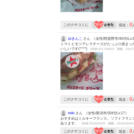
0
このクチコミに
現在：
ゆきんこ
さん （女性/阿賀野市/40代/Lv.
トマトとモツアレラチーズがたっぷり挟まっ
いしいです(*^^*)
（投稿:2017/06/03 掲載：2017/
0
このクチコミに
現在：
miki
さん （女性/新潟市/30代/Lv.17）
おすすめはミルキーフランス。ソフトフラン
あります。
（投稿:2016/04/05 掲載：2016/04/0
0
このクチコミに
現在：