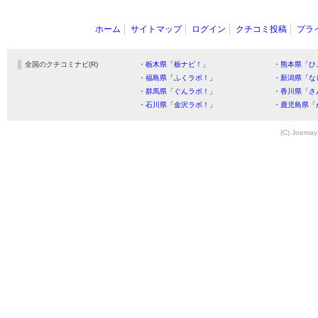
ホーム
サイトマップ
ログイン
クチコミ投稿
プラ
全国のクチコミナビ(R)
・栃木県「栃ナビ！」
・熊本県「ひ
・福島県「ふくラボ！」
・新潟県「な
・群馬県「ぐんラボ！」
・香川県「さ
・石川県「金沢ラボ！」
・鹿児島県「
(C) Joemay