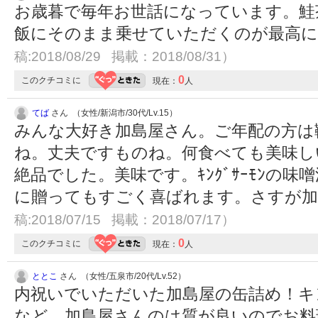
お歳暮で毎年お世話になっています。鮭
飯にそのまま乗せていただくのが最高
稿:2018/08/29 掲載：2018/08/31）
0
このクチコミに
現在：
人
てば
さん （女性/新潟市/30代/Lv.15）
みんな大好き加島屋さん。ご年配の方は
ね。丈夫ですものね。何食べても美味し
絶品でした。美味です。ｷﾝｸﾞｻｰﾓﾝの味噌
に贈ってもすごく喜ばれます。さすが
稿:2018/07/15 掲載：2018/07/17）
0
このクチコミに
現在：
人
ととこ
さん （女性/五泉市/20代/Lv.52）
内祝いでいただいた加島屋の缶詰め！キ
など、加島屋さんのは質が良いのでお料