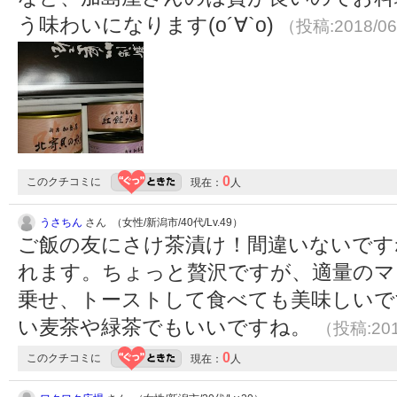
う味わいになります(о´∀`о)
（投稿:2018/06
0
このクチコミに
現在：
人
うさちん
さん （女性/新潟市/40代/Lv.49）
ご飯の友にさけ茶漬け！間違いないです
れます。ちょっと贅沢ですが、適量のマ
乗せ、トーストして食べても美味しいで
い麦茶や緑茶でもいいですね。
（投稿:201
0
このクチコミに
現在：
人