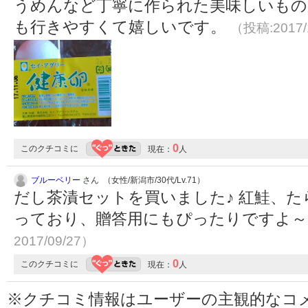
うめんなど丁寧に作られた美味しいもの
も行きやすくて嬉しいです。
（投稿:2017/
0
このクチコミに
現在：
人
ブルーベリー
さん （女性/新潟市/30代/Lv.71）
だし茶漬セットを買いました♪ 紅鮭、
っており、贈答用にもぴったりですよ
2017/09/27）
0
このクチコミに
現在：
人
※クチコミ情報はユーザーの主観的なコ