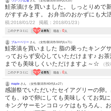
ワクワク広場
さん （女性/新潟市/30代/Lv.20）
鮭茶漬けを買いました。 しっとりめで
がすすみます。 お弁当のおかずにも大
稿:2018/01/22 掲載：2018/01/23）
0
このクチコミに
現在：
人
ブルーベリー
さん （女性/新潟市/30代/Lv.71）
鮭茶漬を買いました 脂の乗ったキング
っておらず安心していただけます♪ お
までも美味しくいただけますよ～☆
（投稿
0
このクチコミに
現在：
人
maple
さん （女性/新潟市/40代/Lv.27）
感謝祭でいただいたセイアグリーの卵。
ても、ゆで卵にしても美味しくてお気に
キングサーモンコロッケはもちろん、