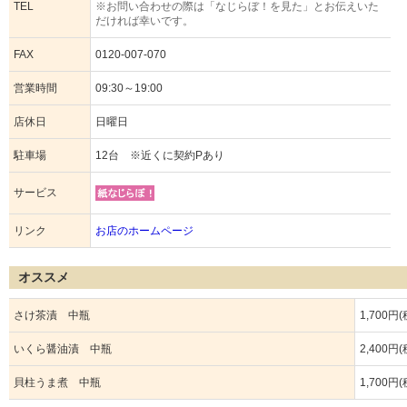
TEL
※お問い合わせの際は「なじらぼ！を見た」とお伝えいた
だければ幸いです。
FAX
0120-007-070
営業時間
09:30～19:00
店休日
日曜日
駐車場
12台 ※近くに契約Pあり
サービス
リンク
お店のホームページ
オススメ
さけ茶漬 中瓶
1,700円
いくら醤油漬 中瓶
2,400円
貝柱うま煮 中瓶
1,700円