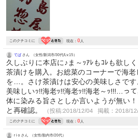
0
このクチコミに
現在：
人
てば
さん （女性/新潟市/30代/Lv.15）
久しぶりに本店に♪ま～ｯｱﾚもｺﾚも欲し
茶漬けを購入。お総菜のコーナーで海老
を…。さけ茶漬けは安心の美味しさです
美味しいｯ!!海老ｯ!!海老ｯ!!海老～ｯ!!
体に染みる旨さとしか言いようが無い！
と再確認。
（投稿:2018/12/04 掲載：2018/12
0
このクチコミに
現在：
人
r i o さん （女性/胎内市/20代）