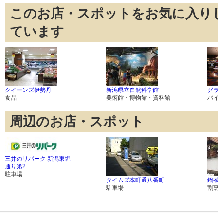
このお店・スポットをお気に入り
ています
クイーンズ伊勢丹
新潟県立自然科学館
グ
食品
美術館・博物館・資料館
バ
周辺のお店・スポット
三井のリパーク 新潟東堀
通り第2
駐車場
タイムズ本町通八番町
鍋
駐車場
割