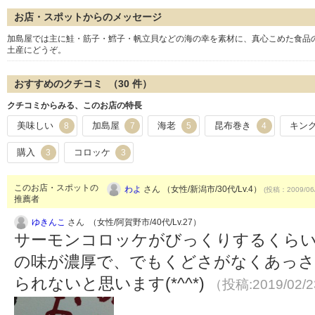
お店・スポットからのメッセージ
加島屋では主に鮭・筋子・鱈子・帆立貝などの海の幸を素材に、真心こめた食品
土産にどうぞ。
おすすめのクチコミ （
30
件）
クチコミからみる、このお店の特長
美味しい
加島屋
海老
昆布巻き
キン
8
7
5
4
購入
コロッケ
3
3
このお店・スポットの
わよ
さん （女性/新潟市/30代/Lv.4）
(投稿：2009/06
推薦者
ゆきんこ
さん （女性/阿賀野市/40代/Lv.27）
サーモンコロッケがびっくりするくらい
の味が濃厚で、でもくどさがなくあっさ
られないと思います(*^^*)
（投稿:2019/02/