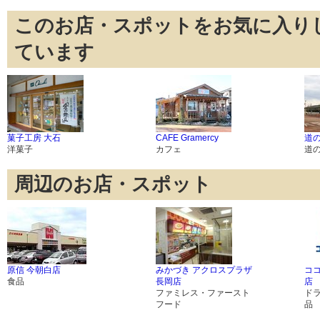
このお店・スポットをお気に入り
ています
菓子工房 大石
CAFE Gramercy
道
洋菓子
カフェ
道
周辺のお店・スポット
原信 今朝白店
みかづき アクロスプラザ
コ
食品
長岡店
店
ファミレス・ファースト
ド
フード
品