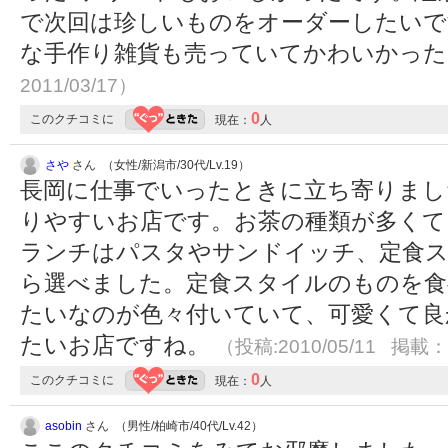
で次回は珍しいものをオーダーしたいで
な手作り雑貨も売っていてかわいかっ
2011/03/17）
0
このクチコミに
現在：
人
さや
さん （女性/新潟市/30代/Lv.19）
長岡に仕事でいったときに立ち寄りまし
りやすいお店です。お茶の種類が多くて
ランチはパスタやサンドイッチ、定食
ら選べました。定食スタイルのものを食
たいなのが色々付いていて、可愛くて良
たいお店ですね。
（投稿:2010/05/11 掲載：2
0
このクチコミに
現在：
人
asobin
さん （男性/柏崎市/40代/Lv.42）