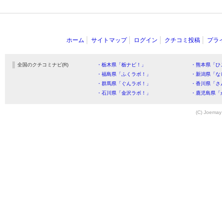
ホーム
サイトマップ
ログイン
クチコミ投稿
プラ
全国のクチコミナビ(R)
・栃木県「栃ナビ！」
・熊本県「ひ
・福島県「ふくラボ！」
・新潟県「な
・群馬県「ぐんラボ！」
・香川県「さ
・石川県「金沢ラボ！」
・鹿児島県「
(C) Joemay