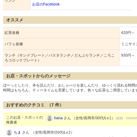
リンク
お店のFacebook
オススメ
紅茶各種
420円～
パフェ各種
ミニサイズ
ランチ（サンドプレート／パスタランチ／どんぶりランチ／ころこ
930円～
ろコロッケプレート）
お店・スポットからのメッセージ
ぼーっとしたり、本を読んだり、おしゃべりを楽しんだり、ゆっくり流れる時間
時間はもちろん、ティータイムも営業しています。色々な紅茶もご用意していま
おすすめのクチコミ （
7
件）
このお店・スポットの
hana
さん （女性/長岡市/30代/Lv.1）
(投稿：2009/05
推薦者
ちま
さん （女性/長岡市/20代/Lv.2）