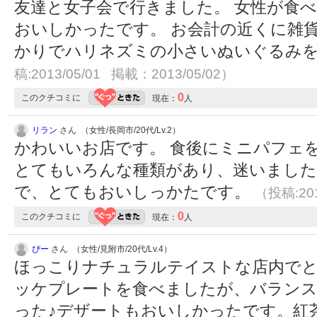
友達と女子会で行きました。 女性が食
おいしかったです。 お会計の近くに雑
かりでハリネズミの小さいぬいぐるみ
稿:2013/05/01 掲載：2013/05/02）
0
このクチコミに
現在：
人
リラン
さん （女性/長岡市/20代/Lv.2）
かわいいお店です。 食後にミニパフェ
とてもいろんな種類があり、迷いました
で、とてもおいしっかたです。
（投稿:201
0
このクチコミに
現在：
人
ぴー
さん （女性/見附市/20代/Lv.4）
ほっこりナチュラルテイストな店内でと
ッケプレートを食べましたが、バラン
った♪デザートもおいしかったです。紅