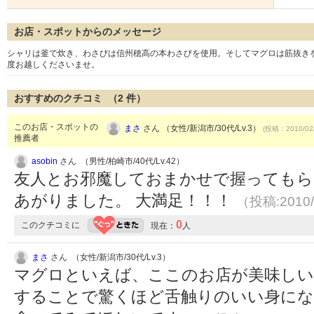
お店・スポットからのメッセージ
シャリは釜で炊き、わさびは信州穂高の本わさびを使用。そしてマグロは筋抜き
度お越しくださいませ。
おすすめのクチコミ （
2
件）
このお店・スポットの
まさ
さん （女性/新潟市/30代/Lv.3）
(投稿：2010/02
推薦者
asobin
さん （男性/柏崎市/40代/Lv.42）
友人とお邪魔しておまかせで握ってもら
あがりました。 大満足！！！
（投稿:2010/
0
このクチコミに
現在：
人
まさ
さん （女性/新潟市/30代/Lv.3）
マグロといえば、ここのお店が美味しい
することで驚くほど舌触りのいい身にな