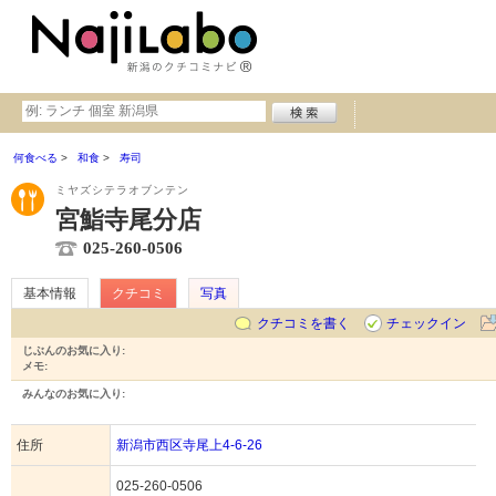
何食べる
和食
寿司
ミヤズシテラオブンテン
宮鮨寺尾分店
025-260-0506
基本情報
クチコミ
写真
クチコミを書く
チェックイン
じぶんのお気に入り:
メモ:
みんなのお気に入り:
住所
新潟市西区寺尾上4-6-26
025-260-0506