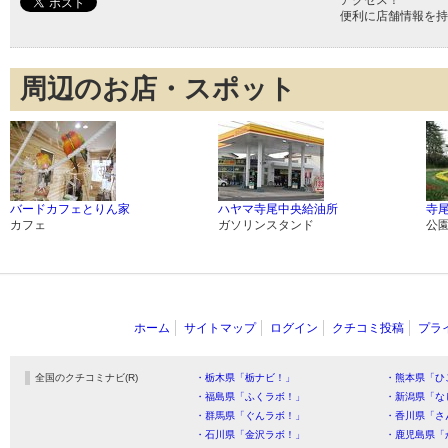
アクセス！
便利に店舗情報を持
周辺のお店・スポット
バードカフェとりん家
ハヤマ寺尾中央給油所
寺
カフェ
ガソリンスタンド
公
ホーム
サイトマップ
ログイン
クチコミ投稿
プラ
全国のクチコミナビ(R)
・栃木県「栃ナビ！」
・熊本県「ひ
・福島県「ふくラボ！」
・新潟県「な
・群馬県「ぐんラボ！」
・香川県「さ
・石川県「金沢ラボ！」
・鹿児島県「