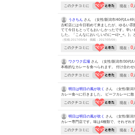
0
このクチコミに
現在：
うさちん
さん （女性/新潟市/40代/Lv.49
古町店には今日初めて来ましたが、ゆるい雰
てて今日もとってもおいしかったです。辛い
した。「こんなにおいしいのにーc(>_<。
（投稿:2017/05/04 掲載：2017/05/09）
0
このクチコミに
現在：
ワクワク広場
さん （女性/新潟市/30代/Lv
本格的なカレーを食べられます。 付け合わ
0
このクチコミに
現在：
明日は明日の風が吹く
さん （女性/新潟市/
カレー食べに行きました。 ビーフカレーに
0
このクチコミに
現在：
明日は明日の風が吹く
さん （女性/新潟市/
カレー専門店です。味は4種類で、それぞれ
1
このクチコミに
現在：