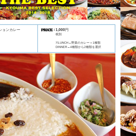
ションカレー
1,000
円
税別
※LUNCH→野菜のカレー＋1種類
DINNER→4種類から2種類を選択