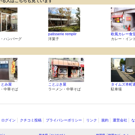
いる人はこちらも見ています
patisserie remplir
欧風カレー食堂 j
・ハンバーグ
洋菓子
カレー・イン
 とみ屋
ことぶき屋
タイムズ本町
・中華そば
ラーメン・中華そば
駐車場
ログイン
クチコミ投稿
プライバシーポリシー
リンク
規約
運営会社
な