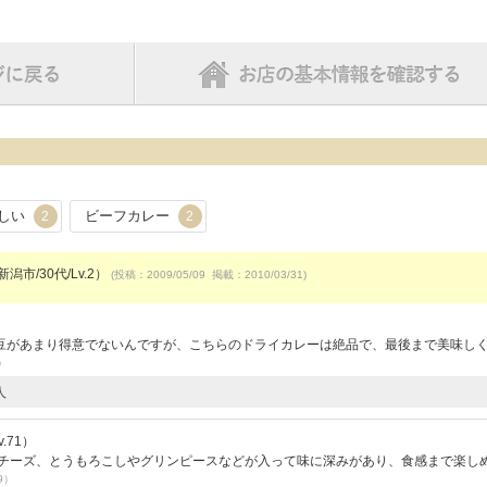
しい
ビーフカレー
2
2
潟市/30代/Lv.2）
(投稿：2009/05/09 掲載：2010/03/31)
）
豆があまり得意でないんですが、こちらのドライカレーは絶品で、最後まで美味し
7）
人
.71）
、チーズ、とうもろこしやグリンピースなどが入って味に深みがあり、食感まで楽し
9）