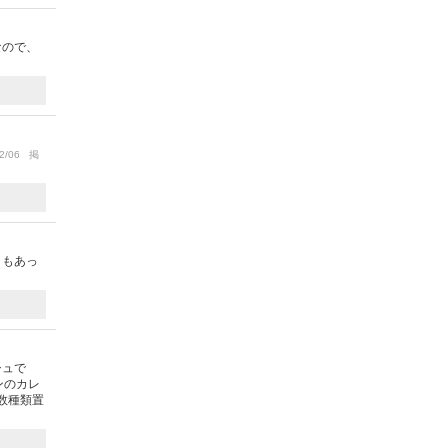
なので、
2/06 掲
りもあっ
シュで
ンのカレ
数種類置