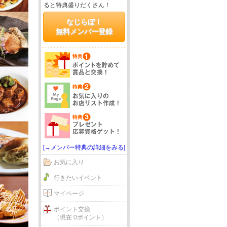
ると特典盛りだくさん！
なじらぼ！
無料メンバー登録
[→メンバー特典の詳細をみる]
お気に入り
行きたいイベント
マイページ
ポイント交換
（現在 0ポイント）