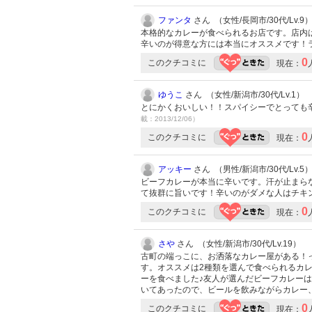
ファンタ
さん （女性/長岡市/30代/Lv.9
本格的なカレーが食べられるお店です。店内
辛いのが得意な方には本当にオススメです！
0
このクチコミに
現在：
ゆうこ
さん （女性/新潟市/30代/Lv.1）
とにかくおいしい！！スパイシーでとっても
載：2013/12/06）
0
このクチコミに
現在：
アッキー
さん （男性/新潟市/30代/Lv.5
ビーフカレーが本当に辛いです。汗が止まら
て抜群に旨いです！辛いのがダメな人はチキ
0
このクチコミに
現在：
さや
さん （女性/新潟市/30代/Lv.19）
古町の端っこに、お洒落なカレー屋がある！
す。オススメは2種類を選んで食べられるカ
ーを食べました♪友人が選んだビーフカレー
いてあったので、ビールを飲みながらカレー
0
このクチコミに
現在：