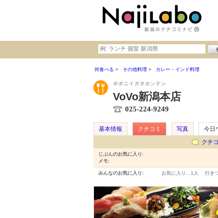
何食べる
その他料理
カレー・インド料理
ボボニイガタホンテン
VoVo新潟本店
025-224-9249
基本情報
クチコミ
写真
今日
クチ
じぶんのお気に入り:
メモ:
みんなのお気に入り:
お気に入り…
1人
行き