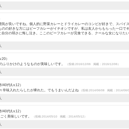
人
）
囲気が良いですね。個人的に野菜カレーとドライカレーのコンビが好きで、スパイ
ものの好きな方にはビーフカレーがイチオシですが、私は友人からもらった一口で
)」と自分の弱さに悔し泣き。ここのビーフカレーが完食できる、クールな女になりた
人
.20）
せのふりかけのようなものが美味しいです。
（投稿:2016/12/06 掲載：2016/12/06）
人
40代/Lv.12）
散々辛味入れたらしたが痺れた。でもうまいんだよね
（投稿:2014/06/08 掲載：2014/06/
人
40代/Lv.12）
すごく美味しいです。
（投稿:2014/05/10 掲載：2014/05/12）
人