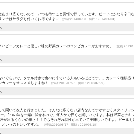
）
はあまり広くないので、いつも待つこと覚悟で行っています。ビーフはかなり辛口
ランチはサラダも付いてお得ですよ～
（投稿:2014/04/03 掲載：2014/04/03）
人
辛いビーフカレーと優しい味の野菜カレーのコンビカレーがおすすめ。
（投稿:2013/1
人
）
ないぐらいで、タオル持参で食べに来ている人もいるほどです。。カレー２種類盛
ンカレーをオススメしますね！
（投稿:2013/07/26 掲載：2013/07/29）
人
って聞いて友人と行きました。そんなに広くない店内なんですがすごくスタイリッ
レー。2つの味を一緒に試せるので、何人かで行くと楽しいですよ。私は野菜とチキ
は汗が出るくらいの辛さ！！でもそれぞれ個性が出ていて美味しいですよ。ビールも
、というのもいいですね。
（投稿:2010/08/17 掲載：2010/08/18）
人