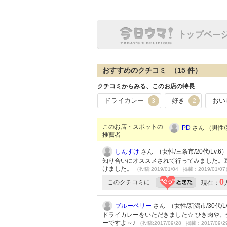
おすすめのクチコミ （
15
件）
クチコミからみる、このお店の特長
ドライカレー
好き
おい
3
2
このお店・スポットの
PD
さん （男性/新
推薦者
しんすけ
さん （女性/三条市/20代/Lv.6
知り合いにオススメされて行ってみました。
けました。
（投稿:2019/01/04 掲載：2019/01/0
0
このクチコミに
現在：
ブルーベリー
さん （女性/新潟市/30代/Lv
ドライカレーをいただきました☆ ひき肉や
ーですよ～♪
（投稿:2017/09/28 掲載：2017/09/2