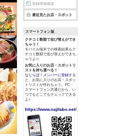
登録情報確認
最近見たお店・スポット
スマートフォン版
クチコミ数順で並び替えができ
ちゃう！
モバイル端末での検索結果もク
チコミ数順で並び替えができち
ゃうよ☆
お気に入りのお店・スポットリ
ストを持ち運べる！
なじらぼ！メンバーに登録
する
と、お気に入りのお店・スポッ
トリストが作れちゃう。PC・
スマートフォン共通だから、い
つでもどこでもチェックできる
よ♪
https://www.najilabo.net/