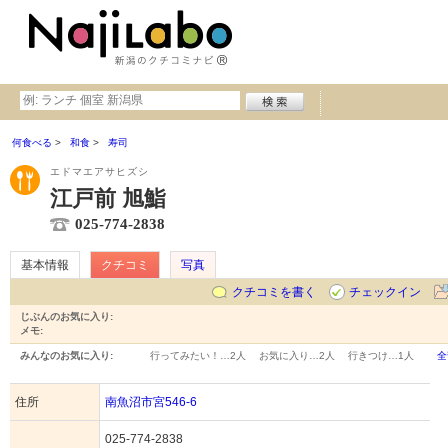
何食べる
和食
寿司
エドマエアサヒズシ
江戸前 旭鮨
025-774-2838
基本情報
クチコミ
写真
クチコミを書く
チェックイン
じぶんのお気に入り:
メモ:
みんなのお気に入り:
行ってみたい！…
2人
お気に入り…
2人
行きつけ…
1人
全
住所
南魚沼市宮546-6
025-774-2838