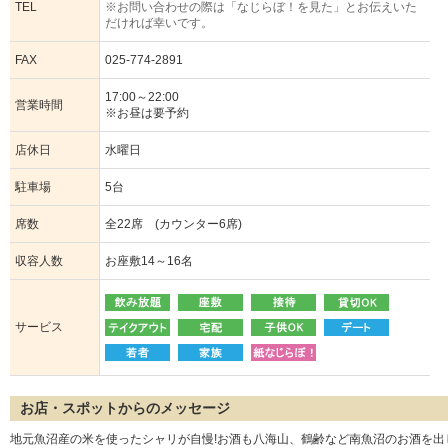
TEL
※お問い合わせの際は「なじらぼ！を見た」とお伝えいた
だければ幸いです。
FAX
025-774-2891
17:00～22:00
営業時間
※お昼は要予約
店休日
水曜日
駐車場
5台
席数
全22席 (カウンター6席)
収容人数
お座敷14～16名
サービス
お店・スポットからのメッセージ
地元魚沼産の米を使ったシャリが自慢!お酒も八海山、鶴齢など南魚沼のお酒を