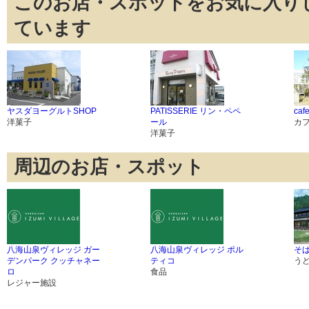
このお店・スポットをお気に入り
ています
ヤスダヨーグルトSHOP
PATISSERIE リン・ペペ
caf
洋菓子
ール
カ
洋菓子
周辺のお店・スポット
八海山泉ヴィレッジ ガー
八海山泉ヴィレッジ ポル
そば
デンパーク クッチャネー
ティコ
う
ロ
食品
レジャー施設