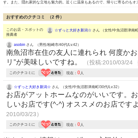
す。また、隠れ家的な立地も魅力的。近くに温泉もあるので、帰りに寄るのもオス
おすすめのクチコミ （
2
件）
このお店・スポットの
☆ずっと大好き新潟☆
さん （女性/中魚沼郡津南町/3
推薦者
asobin
さん （男性/柏崎市/40代/Lv.42）
南魚沼市在住の友人に連れられ 何度かお
リ”が美味しいですね。
（投稿:2010/03/24
0
このクチコミに
現在：
人
☆ずっと大好き新潟☆
さん （女性/中魚沼郡津南町/30代/Lv.32）
お店がアットホームなのがいいです。お
しいお店です(^-^) オススメのお店です
2010/03/23）
0
このクチコミに
現在：
人