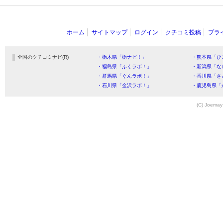
ホーム
サイトマップ
ログイン
クチコミ投稿
プラ
全国のクチコミナビ(R)
・栃木県「栃ナビ！」
・熊本県「ひ
・福島県「ふくラボ！」
・新潟県「な
・群馬県「ぐんラボ！」
・香川県「さ
・石川県「金沢ラボ！」
・鹿児島県「
(C) Joemay