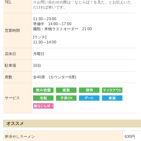
TEL
※お問い合わせの際は「なじらぼ！を見た」とお伝えいた
だければ幸いです。
11:30～23:00
準備中 14:00～17:00
麺類・丼物ラストオーダー 21:00
営業時間
[ランチ]
11:30～14:00
店休日
月曜日
駐車場
10台
席数
全40席 (カウンター8席)
サービス
オススメ
丼冷やしラーメン
630円