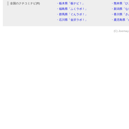
全国のクチコミナビ(R)
・栃木県「栃ナビ！」
・熊本県「ひ
・福島県「ふくラボ！」
・新潟県「な
・群馬県「ぐんラボ！」
・香川県「さ
・石川県「金沢ラボ！」
・鹿児島県「
(C) Joemay