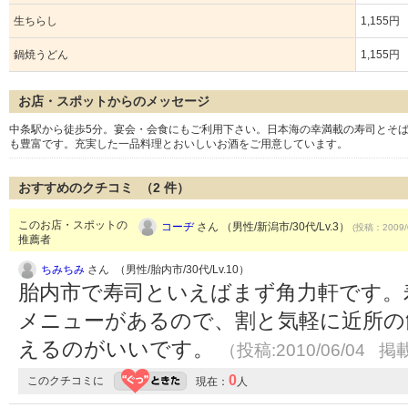
生ちらし
1,155円
鍋焼うどん
1,155円
お店・スポットからのメッセージ
中条駅から徒歩5分。宴会・会食にもご利用下さい。日本海の幸満載の寿司とそば
も豊富です。充実した一品料理とおいしいお酒をご用意しています。
おすすめのクチコミ （
2
件）
このお店・スポットの
コーヂ
さん （男性/新潟市/30代/Lv.3）
(投稿：2009/
推薦者
ちみちみ
さん （男性/胎内市/30代/Lv.10）
胎内市で寿司といえばまず角力軒です。
メニューがあるので、割と気軽に近所の
えるのがいいです。
（投稿:2010/06/04 掲載
0
このクチコミに
現在：
人