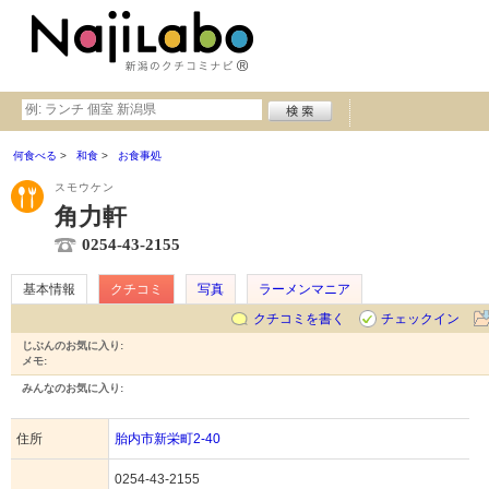
何食べる
和食
お食事処
スモウケン
角力軒
0254-43-2155
基本情報
クチコミ
写真
ラーメンマニア
クチコミを書く
チェックイン
じぶんのお気に入り:
メモ:
みんなのお気に入り:
住所
胎内市新栄町2-40
0254-43-2155