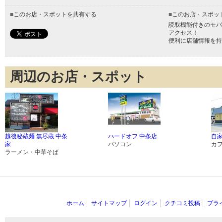
■
このお店・スポットを共有する
■
このお店・スポッ
読取機能付きのモバ
アクセス！
便利に店舗情報を持
周辺のお店・スポット
越後秘蔵麺 無尽蔵 中条
ハードオフ 中条店
自
家
パソコン
カ
ラーメン・中華そば
ホーム
サイトマップ
ログイン
クチコミ投稿
プラ