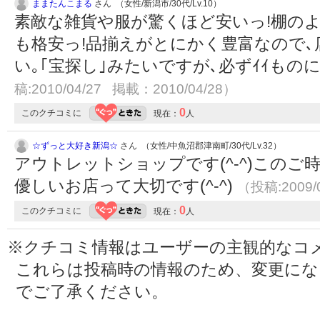
ままたんこまる
さん （女性/新潟市/30代/Lv.10）
素敵な雑貨や服が驚くほど安いっ!棚のよ
も格安っ!品揃えがとにかく豊富なので
い｡｢宝探し｣みたいですが､必ずｲｲもの
稿:2010/04/27 掲載：2010/04/28）
0
このクチコミに
現在：
人
☆ずっと大好き新潟☆
さん （女性/中魚沼郡津南町/30代/Lv.32）
アウトレットショップです(^-^)この
優しいお店って大切です(^-^)
（投稿:2009/
0
このクチコミに
現在：
人
※クチコミ情報はユーザーの主観的なコ
これらは投稿時の情報のため、変更に
でご了承ください。