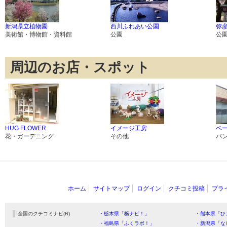
新潟県立植物園
西川ふれあい公園
弥
美術館・博物館・資料館
公園
公
周辺のお店・スポット
HUG FLOWER
イメージ工房
ベ
花・ガーデニング
その他
パ
ホーム
サイトマップ
ログイン
クチコミ投稿
プラ
全国のクチコミナビ(R)
・栃木県「栃ナビ！」
・熊本県「ひ
・福島県「ふくラボ！」
・新潟県「な