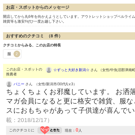
お店・スポットからのメッセージ
開店してから丸6年を向かえようとしています。アウトレットショップベルライム
雑貨等も激安!!ぜひ一度お越し下さい。
おすすめのクチコミ （
8
件）
クチコミからみる、このお店の特長
服
2
このお店・スポットの
☆ずっと大好き新潟☆
さん （女性/中魚沼郡津南町/3
推薦者
バニー
さん （女性/新潟市/30代/Lv.3）
ちょくちょくお邪魔しています。 お洒
マガ会員になると更に格安で雑貨、服な
スにおもちゃがあって子供達が喜んで
載：2018/12/17）
0
このクチコミに
現在：
人