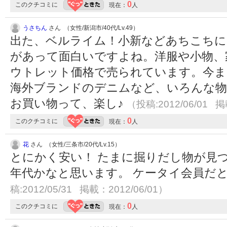
0
このクチコミに
現在：
人
うさちん
さん （女性/新潟市/40代/Lv.49）
出た、ベルライム！小新などあちこちに
があって面白いですよね。洋服や小物、
ウトレット価格で売られています。今
海外ブランドのデニムなど、いろんな物
お買い物って、楽し♪
（投稿:2012/06/01 掲
0
このクチコミに
現在：
人
花
さん （女性/三条市/20代/Lv.15）
とにかく安い！ たまに掘りだし物が見
年代かなと思います。 ケータイ会員だ
稿:2012/05/31 掲載：2012/06/01）
0
このクチコミに
現在：
人