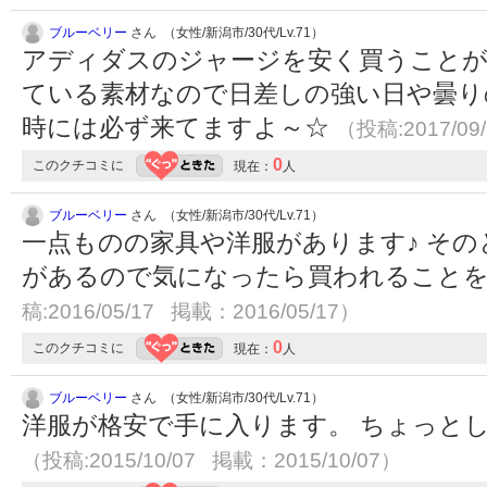
ブルーベリー
さん （女性/新潟市/30代/Lv.71）
アディダスのジャージを安く買うことがで
ている素材なので日差しの強い日や曇り
時には必ず来てますよ～☆
（投稿:2017/09
0
このクチコミに
現在：
人
ブルーベリー
さん （女性/新潟市/30代/Lv.71）
一点ものの家具や洋服があります♪ そ
があるので気になったら買われることを
稿:2016/05/17 掲載：2016/05/17）
0
このクチコミに
現在：
人
ブルーベリー
さん （女性/新潟市/30代/Lv.71）
洋服が格安で手に入ります。 ちょっと
（投稿:2015/10/07 掲載：2015/10/07）