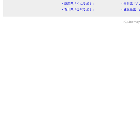
・群馬県「ぐんラボ！」
・香川県「さ
・石川県「金沢ラボ！」
・鹿児島県「
(C) Joemay