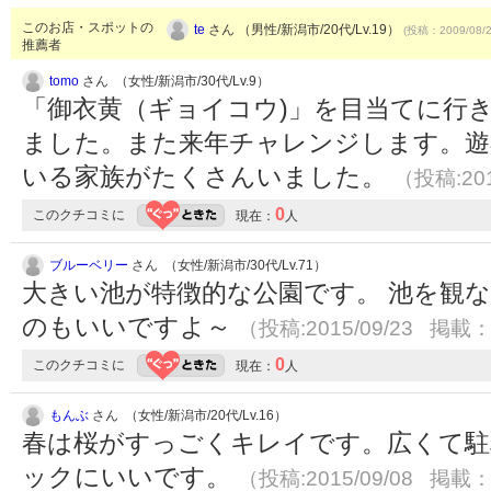
このお店・スポットの
te
さん （男性/新潟市/20代/Lv.19）
(投稿：2009/08/
推薦者
tomo
さん （女性/新潟市/30代/Lv.9）
「御衣黄（ギョイコウ)」を目当てに行
ました。また来年チャレンジします。遊
いる家族がたくさんいました。
（投稿:201
0
このクチコミに
現在：
人
ブルーベリー
さん （女性/新潟市/30代/Lv.71）
大きい池が特徴的な公園です。 池を観
のもいいですよ～
（投稿:2015/09/23 掲載：2
0
このクチコミに
現在：
人
もんぶ
さん （女性/新潟市/20代/Lv.16）
春は桜がすっごくキレイです。広くて駐
ックにいいです。
（投稿:2015/09/08 掲載：2