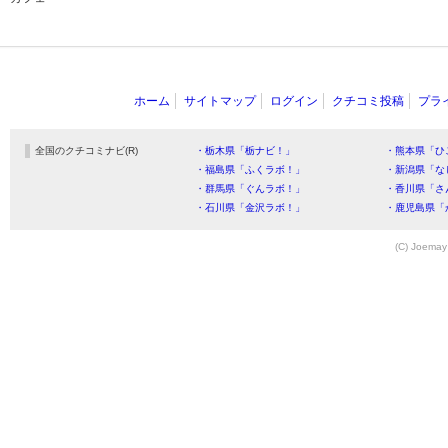
ホーム
サイトマップ
ログイン
クチコミ投稿
プラ
全国のクチコミナビ(R)
・栃木県「栃ナビ！」
・熊本県「ひ
・福島県「ふくラボ！」
・新潟県「な
・群馬県「ぐんラボ！」
・香川県「さ
・石川県「金沢ラボ！」
・鹿児島県「
(C) Joemay