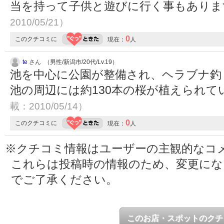
当を持って子供と遊びに行く事もあり
2010/05/21）
0
このクチコミに
現在：
人
te
さん （男性/新潟市/20代/Lv.19）
池を中心に公園が整備され、ヘラブナ釣
池の周辺には約130本の桜が植えられて
載：2010/05/14）
0
このクチコミに
現在：
人
※クチコミ情報はユーザーの主観的なコ
これらは投稿時の情報のため、変更に
でご了承ください。
このお店・スポットのクチ