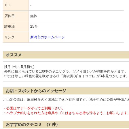
TEL
-
店休日
無休
駐車場
25台
リンク
新潟市のホームページ
オススメ
[4月中旬～5月初旬]
外周に植えられている130本のヤエザクラ、ソメイヨシノが満開を向かえます。
中には珍しい緑色の花を咲かせる桜「御衣黄(ギョイコウ)」が3本見つかります
お店・スポットからのメッセージ
北山池公園は、亀田砂丘のくぼ地にできた砂丘湖です。池を中心に公園が整備さ
・公園はマナーを守ってご利用下さい。
・ヘラブナ釣りをされた方は道具やゴミはきちんと持ち帰るよう、お願いします
おすすめのクチコミ （
7
件）