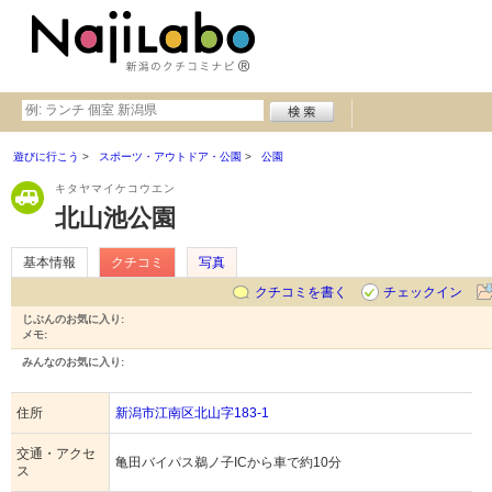
遊びに行こう
スポーツ・アウトドア・公園
公園
キタヤマイケコウエン
北山池公園
基本情報
クチコミ
写真
クチコミを書く
チェックイン
じぶんのお気に入り:
メモ:
みんなのお気に入り:
住所
新潟市江南区北山字183-1
交通・アクセ
亀田バイパス鵜ノ子ICから車で約10分
ス