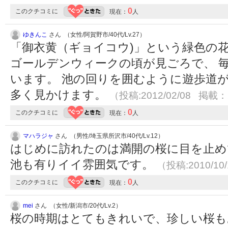
0
このクチコミに
現在：
人
ゆきんこ
さん （女性/阿賀野市/40代/Lv.27）
「御衣黄（ギョイコウ)」という緑色の
ゴールデンウィークの頃が見ごろで、 
います。 池の回りを囲むように遊歩道
多く見かけます。
（投稿:2012/02/08 掲載：2
0
このクチコミに
現在：
人
マハラジャ
さん （男性/埼玉県所沢市/40代/Lv.12）
はじめに訪れたのは満開の桜に目を止め
池も有りイイ雰囲気です。
（投稿:2010/10
0
このクチコミに
現在：
人
mei
さん （女性/新潟市/20代/Lv.2）
桜の時期はとてもきれいで、珍しい桜も