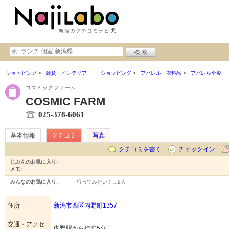
ショッピング
雑貨・インテリア
ショッピング
アパレル・衣料品
アパレル全般
コズミックファーム
COSMIC FARM
025-378-6061
基本情報
クチコミ
写真
クチコミを書く
チェックイン
じぶんのお気に入り:
メモ:
みんなのお気に入り:
行ってみたい！…
2人
住所
新潟市西区内野町1357
交通・アクセ
内野駅から徒歩5分