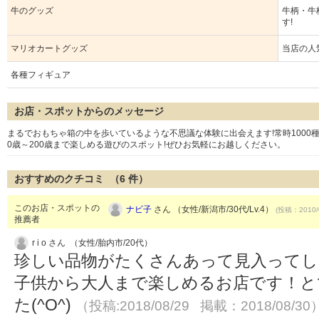
牛のグッズ
牛柄・牛
す!
マリオカートグッズ
当店の人
各種フィギュア
お店・スポットからのメッセージ
まるでおもちゃ箱の中を歩いているような不思議な体験に出会えます!常時1000
0歳～200歳まで楽しめる遊びのスポット!ぜひお気軽にお越しください。
おすすめのクチコミ （
6
件）
このお店・スポットの
ナビ子
さん （女性/新潟市/30代/Lv.4）
(投稿：2010/
推薦者
r i o さん （女性/胎内市/20代）
珍しい品物がたくさんあって見入ってし
子供から大人まで楽しめるお店です！と
た(^O^)
（投稿:2018/08/29 掲載：2018/08/30