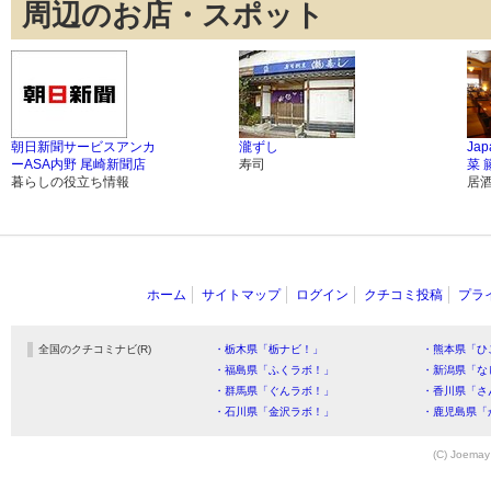
周辺のお店・スポット
朝日新聞サービスアンカ
瀧ずし
Jap
ーASA内野 尾崎新聞店
寿司
菜 
暮らしの役立ち情報
居
ホーム
サイトマップ
ログイン
クチコミ投稿
プラ
全国のクチコミナビ(R)
・栃木県「栃ナビ！」
・熊本県「ひ
・福島県「ふくラボ！」
・新潟県「な
・群馬県「ぐんラボ！」
・香川県「さ
・石川県「金沢ラボ！」
・鹿児島県「
(C) Joemay