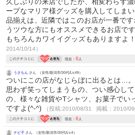
久しぶりの来店でしたが、相変わらず濃
ープなマリア様グッズを購入してしまい
品揃えは、近隣ではこのお店が一番ですね
うツウな方にもオススメできるお店で
もちろんカワイイグッズもありますよ
2014/10/14）
0
このクチコミに
現在：
人
うさちん
さん （女性/新潟市/30代/Lv.49）
ついにこの店がなじらぼに出るとは…。
思わず笑ってしまうもの、つい感心して
の、様々な雑貨やTシャツ、お菓子でい
ですよ(^-^)
（投稿:2010/08/31 掲載：2010/09
0
このクチコミに
現在：
人
ナビ子
さん （女性/新潟市/30代/Lv.4）