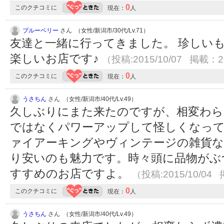
0
このクチコミに
現在：
人
ブルーベリー
さん （女性/新潟市/30代/Lv.71）
友達と一緒に行ってきました。 珍しい
楽しいお店です♪
（投稿:2015/10/07 掲載：20
0
このクチコミに
現在：
人
うさちん
さん （女性/新潟市/40代/Lv.49）
久しぶりにまた来たのですが、相変わら
ではなくパワーアップして怪しくなっ
ァイアーキングやヴィンテージの雑貨な
り安いのも魅力です。時々頭に品物がぶ
すすめのお店ですよ。
（投稿:2015/10/04 
0
このクチコミに
現在：
人
うさちん
さん （女性/新潟市/40代/Lv.49）