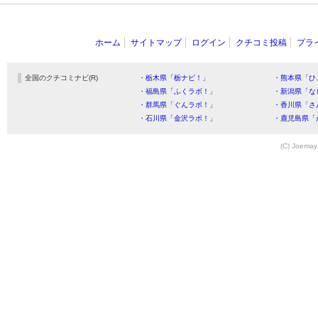
ホーム
サイトマップ
ログイン
クチコミ投稿
プラ
全国のクチコミナビ(R)
・栃木県「栃ナビ！」
・熊本県「ひ
・福島県「ふくラボ！」
・新潟県「な
・群馬県「ぐんラボ！」
・香川県「さ
・石川県「金沢ラボ！」
・鹿児島県「
(C) Joemay