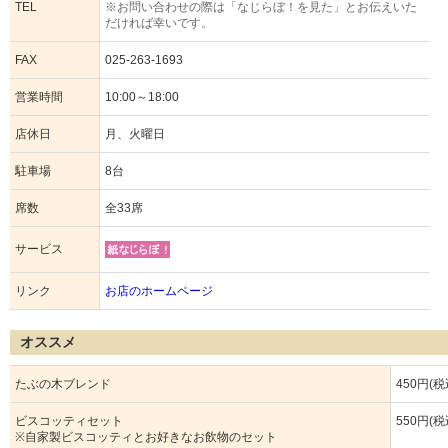
TEL
※お問い合わせの際は「なじらぼ！を見た」とお伝えいた
だければ幸いです。
FAX
025-263-1693
営業時間
10:00～18:00
店休日
月、火曜日
駐車場
8台
席数
全33席
サービス
リンク
お店のホームページ
オススメ
たぶの木ブレンド
450円(税
ビスコッティセット
550円(税
※自家製ビスコッティとお好きなお飲物のセット