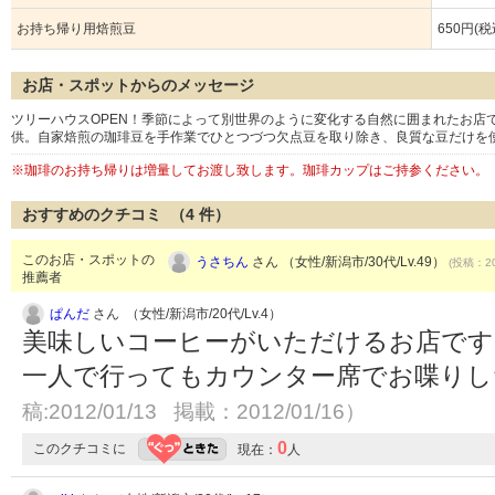
お持ち帰り用焙煎豆
650円(税
お店・スポットからのメッセージ
ツリーハウスOPEN！季節によって別世界のように変化する自然に囲まれたお店
供。自家焙煎の珈琲豆を手作業でひとつづつ欠点豆を取り除き、良質な豆だけを
※珈琲のお持ち帰りは増量してお渡し致します。珈琲カップはご持参ください。
おすすめのクチコミ （
4
件）
このお店・スポットの
うさちん
さん （女性/新潟市/30代/Lv.49）
(投稿：20
推薦者
ぱんだ
さん （女性/新潟市/20代/Lv.4）
美味しいコーヒーがいただけるお店です
一人で行ってもカウンター席でお喋り
稿:2012/01/13 掲載：2012/01/16）
0
このクチコミに
現在：
人