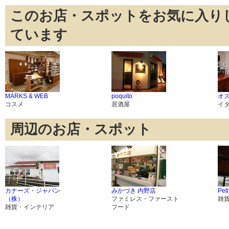
このお店・スポットをお気に入り
ています
MARKS & WEB
poquito
オス
コスメ
居酒屋
イ
周辺のお店・スポット
カナーズ・ジャパン
みかづき 内野店
Peti
（株）
ファミレス・ファースト
雑
雑貨・インテリア
フード