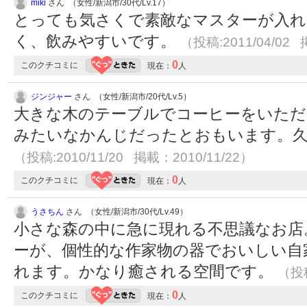
miki
さん （女性/新潟市/30代/Lv.17）
とっても気さくで素敵なマスターが入れ
く、飲みやすいです。
（投稿:2011/04/02 
0
このクチコミに
現在：
人
ジンジャー
さん （女性/新潟市/20代/Lv.5）
大きな木のテーブルでコーヒーをいただ
みたいなかんじだったとおもいます。
（投稿:2010/11/20 掲載：2010/11/22）
0
このクチコミに
現在：
人
うさちん
さん （女性/新潟市/30代/Lv.49）
小さな森の中に急に現れる不思議なお店
ーが、個性的な作家物の器でおいしい自
れます。かなり癒される空間です。
（投稿
0
このクチコミに
現在：
人