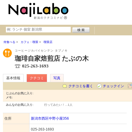
何食べる
カフェ・喫茶
喫茶店
コーヒージカバイセンテン タブノキ
珈琲自家焙煎店 たぶの木
025-263-1693
基本情報
クチコミ
写真
クチコミを書く
チェックイン
じぶんのお気に入り:
メモ:
みんなのお気に入り:
行ってみたい！…
1人
住所
新潟市西区中野小屋356
025-263-1693