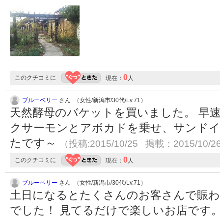
0
このクチコミに
現在：
人
ブルーベリー
さん （女性/新潟市/30代/Lv.71）
天然酵母のバケットを買いました。 早
クサーモンとアボカドを乗せ、サンドイ
たです～
（投稿:2015/10/25 掲載：2015/10/2
0
このクチコミに
現在：
人
ブルーベリー
さん （女性/新潟市/30代/Lv.71）
土日になるとたくさんのお客さんで賑わ
でした！ 見てるだけで楽しいお店です