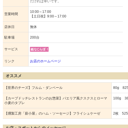
だければ幸いです。
10:00～17:00
営業時間
【土日祝】9:00～17:00
店休日
無休
駐車場
200台
サービス
リンク
お店のホームページ
オススメ
【世界のチーズ】フルム・ダンベール
80g 82
【カーブドッチレストランのお惣菜】パエリア風クスクスとローマ
100g 3
小麦のタブレ
【燻製工房「薪小屋」のハム・ソーセージ】フライシュケーゼ
2枚 52