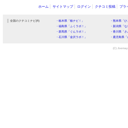
ホーム
サイトマップ
ログイン
クチコミ投稿
プラ
全国のクチコミナビ(R)
・栃木県「栃ナビ！」
・熊本県「ひ
・福島県「ふくラボ！」
・新潟県「な
・群馬県「ぐんラボ！」
・香川県「さ
・石川県「金沢ラボ！」
・鹿児島県「
(C) Joemay