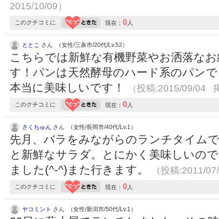
2015/10/09）
0
このクチコミに
現在：
人
ととこ
さん （女性/三条市/20代/Lv.52）
こちらでは新鮮な有機野菜やお洒落なお
す！パンは天然酵母のハード系のパンで
本当に美味しいです！
（投稿:2015/09/04 
0
このクチコミに
現在：
人
さくちゅん
さん （女性/長岡市/40代/Lv.1）
先月、バラをみながらのランチタイムで
と新鮮なサラダ。とにかく美味しいので
ました(^-^)また行きます。
（投稿:2011/07
0
このクチコミに
現在：
人
ヤコミント
さん （女性/新潟市/50代/Lv.1）