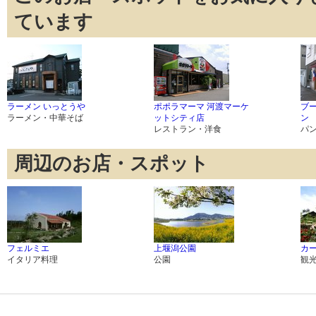
ています
ラーメン いっとうや
ポポラマーマ 河渡マーケ
ブ
ラーメン・中華そば
ットシティ店
ン
レストラン・洋食
パ
周辺のお店・スポット
フェルミエ
上堰潟公園
カ
イタリア料理
公園
観