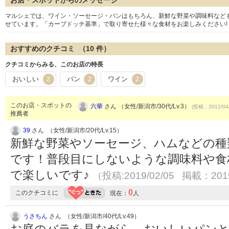
お店・スポットからのメッセージ
マルシェでは、ワイン・ソーセージ・パンはもちろん、新鮮な野菜や調味料など
せています。「カーブドッチ基準」で取り寄せた様々な食材をお楽しみください!
おすすめのクチコミ （
10
件）
クチコミからみる、このお店の特長
おいしい
パン
ワイン
2
2
2
このお店・スポットの
六華
さん （女性/新潟市/30代/Lv.3）
(投稿：2011/04
推薦者
39
さん （女性/新潟市/20代/Lv.15）
新鮮な野菜やソーセージ、ハムなどの種
です！普段目にしないような調味料や食
で楽しいです♪
（投稿:2019/02/05 掲載：2019
0
このクチコミに
現在：
人
うさちん
さん （女性/新潟市/40代/Lv.49）
お庭のバラを見ながら、おいしいパンと