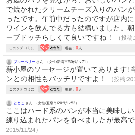
で焼かれたクリームチーズ入りのパンが
ったです。午前中だったのですが店内に
ワインを飲んでる方も結構いました。朝
ーブドッチらしくて良いですね！
（投稿:2
0
このクチコミに
現在：
人
ブルーベリー
さん （女性/新潟市/30代/Lv.71）
薪小屋のソーセージが置いてあります!
ンとの相性もバッチリですよ！
（投稿:201
0
このクチコミに
現在：
人
ととこ
さん （女性/五泉市/20代/Lv.52）
ここはハード系のパンが本当に美味しい
練り込まれたパンを食べましたが最高
2015/11/24）