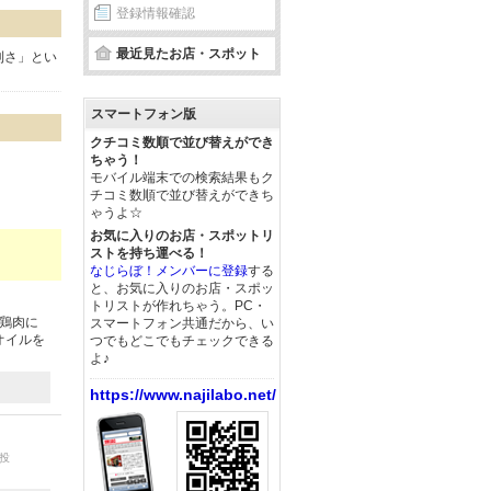
登録情報確認
最近見たお店・スポット
利さ」とい
スマートフォン版
クチコミ数順で並び替えができ
ちゃう！
モバイル端末での検索結果もク
チコミ数順で並び替えができち
ゃうよ☆
お気に入りのお店・スポットリ
ストを持ち運べる！
なじらぼ！メンバーに登録
する
と、お気に入りのお店・スポッ
トリストが作れちゃう。PC・
 鶏肉に
スマートフォン共通だから、い
オイルを
つでもどこでもチェックできる
よ♪
https://www.najilabo.net/
投