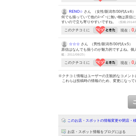
RENO☆
さん （女性/新潟市/30代/Lv.6）
何でも揃っていて他のｽｰﾊﾟｰに無い物は原
すいので立ち寄りやすいですね。
（投稿:2014/
0
このクチコミに
現在：
☆☆☆
さん （男性/新潟市/30代/Lv.5）
原信はなんでも揃うのが魅力的ですよね。個
載：2011/08/25）
0
このクチコミに
現在：
※クチコミ情報はユーザーの主観的なコメント
これらは投稿時の情報のため、変更になって
このお店・スポットの情報変更や閉店・
お店・スポット情報をブログにはる