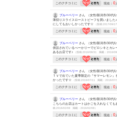
0
このクチコミに
現在：
ブルーベリー
さん （女性/新潟市/30代/Lv
薄切りスライスローストビーフを買いました
にしてもおいしかったです☆
（投稿:2017/09/1
0
このクチコミに
現在：
ブルーベリー
さん （女性/新潟市/30代/Lv
併設されているべーかりーでピロシキとカレ
あるお店です♪
（投稿:2016/08/31 掲載：2016/09
0
このクチコミに
現在：
ブルーベリー
さん （女性/新潟市/30代/Lv
ＴＶで出ていた夏季限定の『サマーレモン』
かったです☆
（投稿:2016/07/11 掲載：2016/07/
0
このクチコミに
現在：
ブルーベリー
さん （女性/新潟市/30代/Lv
こちらのお店はカートはかごを入れなくても
稿:2016/02/08 掲載：2016/02/08）
0
このクチコミに
現在：