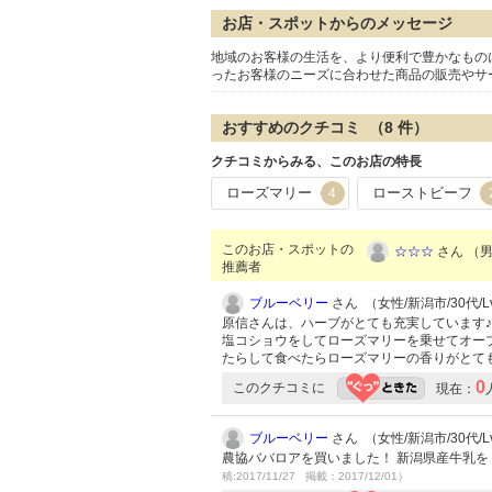
お店・スポットからのメッセージ
地域のお客様の生活を、より便利で豊かなもの
ったお客様のニーズに合わせた商品の販売やサ
おすすめのクチコミ （
8
件）
クチコミからみる、このお店の特長
ローズマリー
ローストビーフ
4
このお店・スポットの
☆☆☆
さん （男性
推薦者
ブルーベリー
さん （女性/新潟市/30代/Lv
原信さんは、ハーブがとても充実しています♪
塩コショウをしてローズマリーを乗せてオー
たらして食べたらローズマリーの香りがとて
0
このクチコミに
現在：
ブルーベリー
さん （女性/新潟市/30代/Lv
農協ババロアを買いました！ 新潟県産牛乳
稿:2017/11/27 掲載：2017/12/01）