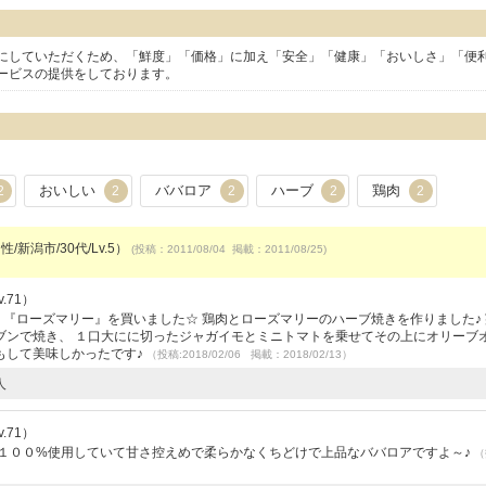
にしていただくため、「鮮度」「価格」に加え「安全」「健康」「おいしさ」「便
ービスの提供をしております。
おいしい
ババロア
ハーブ
鶏肉
2
2
2
2
2
/新潟市/30代/Lv.5）
(投稿：2011/08/04 掲載：2011/08/25)
.71）
 『ローズマリー』を買いました☆ 鶏肉とローズマリーのハーブ焼きを作りました♪
ブンで焼き、 １口大にに切ったジャガイモとミニトマトを乗せてその上にオリーブ
もして美味しかったです♪
（投稿:2018/02/06 掲載：2018/02/13）
人
.71）
を１００%使用していて甘さ控えめで柔らかなくちどけで上品なババロアですよ～♪
（