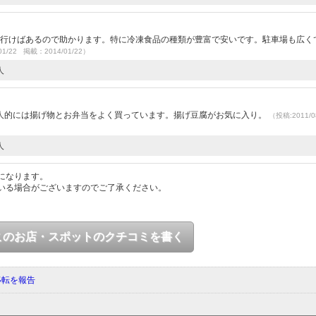
信に行けばあるので助かります。特に冷凍食品の種類が豊富で安いです。駐車場も広く
01/22 掲載：2014/01/22）
人
人的には揚げ物とお弁当をよく買っています。揚げ豆腐がお気に入り。
（投稿:2011/0
人
になります。
いる場合がございますのでご了承ください。
このお店・スポットのクチコミを書く
移転を報告