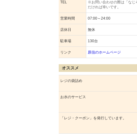
TEL
※お問い合わせの際は「なじ
だければ幸いです。
営業時間
07:00～24:00
店休日
無休
駐車場
130台
リンク
原信のホームページ
オススメ
レジの袋詰め
お水のサービス
「レジ・クーポン」を発行しています。