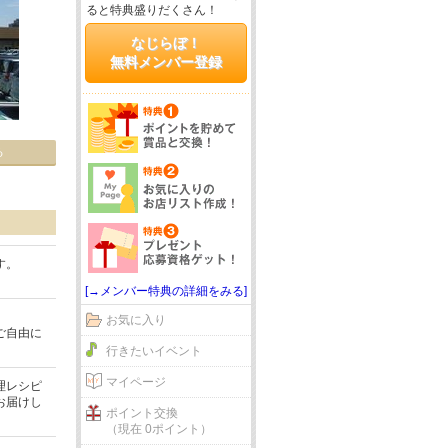
ると特典盛りだくさん！
なじらぼ！
無料メンバー登録
る
す。
[→メンバー特典の詳細をみる]
お気に入り
ご自由に
行きたいイベント
マイページ
理レシピ
お届けし
ポイント交換
（現在 0ポイント）