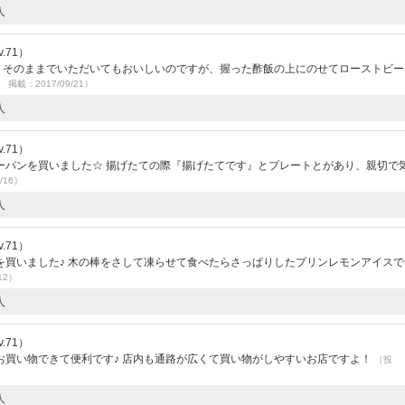
人
.71）
♪ そのままでいただいてもおいしいのですが、握った酢飯の上にのせてローストビー
7 掲載：2017/09/21）
人
.71）
ーパンを買いました☆ 揚げたての際『揚げたてです』とプレートとがあり、親切で
/16）
人
.71）
を買いました♪ 木の棒をさして凍らせて食べたらさっぱりしたプリンレモンアイスで
12）
人
.71）
お買い物できて便利です♪ 店内も通路が広くて買い物がしやすいお店ですよ！
（投
人