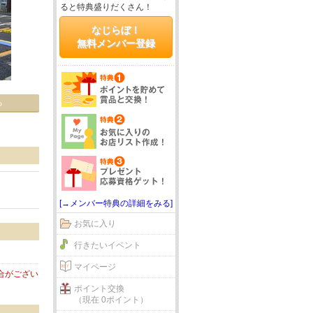
ると特典盛りだくさん！
なじらぼ！
無料メンバー登録
る
[→メンバー特典の詳細をみる]
お気に入り
行きたいイベント
マイページ
合がござい
ポイント交換
（現在 0ポイント）