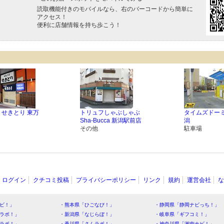
読取機能付きのモバイルなら、右のバーコードから簡単に
アクセス！
便利に店舗情報を持ち歩こう！
 せきとり 東万
トリュフしゃぶしゃぶ
タイムズドー
Sha-Bucca 新潟駅前店
潟
その他
駐車場
ログイン
クチコミ投稿
プライバシーポリシー
リンク
規約
運営会社
な
ビ！」
・熊本県「ひごなび！」
・静岡県「静岡ナビっち！」
ラボ！」
・新潟県「なじらぼ！」
・岐阜県「ギフコミ！」
ラボ！」
・香川県「さんラボ！」
・神奈川県「湘南ナビ！」