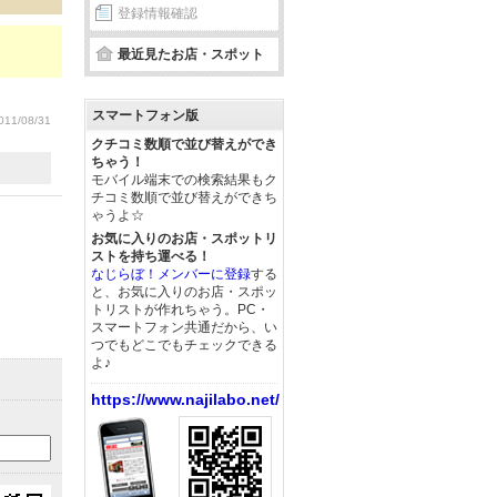
登録情報確認
最近見たお店・スポット
スマートフォン版
11/08/31
クチコミ数順で並び替えができ
ちゃう！
モバイル端末での検索結果もク
チコミ数順で並び替えができち
ゃうよ☆
お気に入りのお店・スポットリ
ストを持ち運べる！
なじらぼ！メンバーに登録
する
と、お気に入りのお店・スポッ
トリストが作れちゃう。PC・
スマートフォン共通だから、い
つでもどこでもチェックできる
よ♪
https://www.najilabo.net/