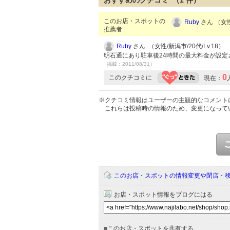
おすすめのクチコミ （
1
件）
このお店・スポットの
Ruby
さん （女性
推薦者
Ruby
さん （女性/新潟市/20代/Lv.18）
明石通にあり駐車後24時間の最大料金が設
掲載：2011/08/31）
0
このクチコミに
現在：
※クチコミ情報はユーザーの主観的なコメント
これらは投稿時の情報のため、変更になって
このお店・スポットの情報変更や閉店・
お店・スポット情報をブログにはる
■
このお店・スポットを共有する