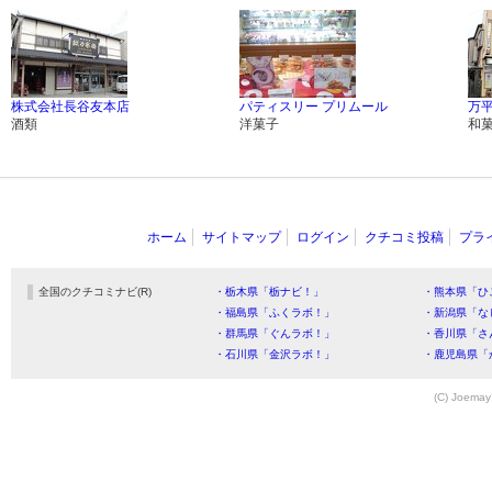
株式会社長谷友本店
パティスリー プリムール
万
酒類
洋菓子
和
ホーム
サイトマップ
ログイン
クチコミ投稿
プラ
全国のクチコミナビ(R)
・栃木県「栃ナビ！」
・熊本県「ひ
・福島県「ふくラボ！」
・新潟県「な
・群馬県「ぐんラボ！」
・香川県「さ
・石川県「金沢ラボ！」
・鹿児島県「
(C) Joemay