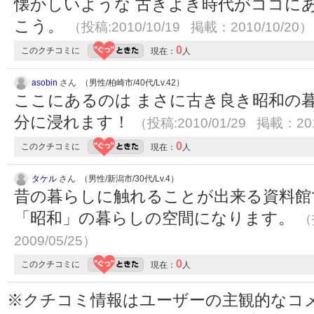
懐かしいような 古きよき時代がココに
こう。
（投稿:2010/10/19 掲載：2010/10/20）
0
このクチコミに
現在：
人
asobin
さん （男性/柏崎市/40代/Lv.42）
ここにあるのは まさに古き良き昭和の
分に浸れます！
（投稿:2010/01/29 掲載：201
0
このクチコミに
現在：
人
タケル
さん （男性/新潟市/30代/Lv.4）
昔の暮らしに触れることが出来る資料館
「昭和」の暮らしの空間になります。
（
2009/05/25）
0
このクチコミに
現在：
人
※クチコミ情報はユーザーの主観的なコ