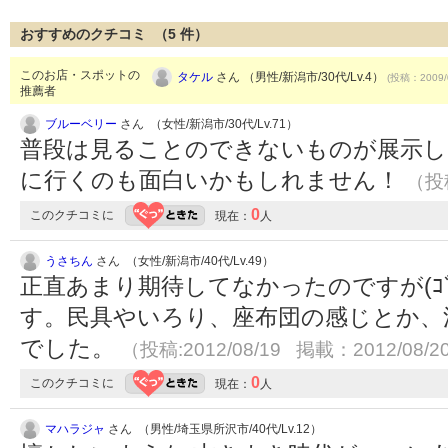
おすすめのクチコミ （
5
件）
このお店・スポットの
タケル
さん （男性/新潟市/30代/Lv.4）
(投稿：2009/
推薦者
ブルーベリー
さん （女性/新潟市/30代/Lv.71）
普段は見ることのできないものが展示し
に行くのも面白いかもしれません！
（投稿
0
このクチコミに
現在：
人
うさちん
さん （女性/新潟市/40代/Lv.49）
正直あまり期待してなかったのですが(ｺﾞ
す。民具やいろり、座布団の感じとか、
でした。
（投稿:2012/08/19 掲載：2012/08/2
0
このクチコミに
現在：
人
マハラジャ
さん （男性/埼玉県所沢市/40代/Lv.12）