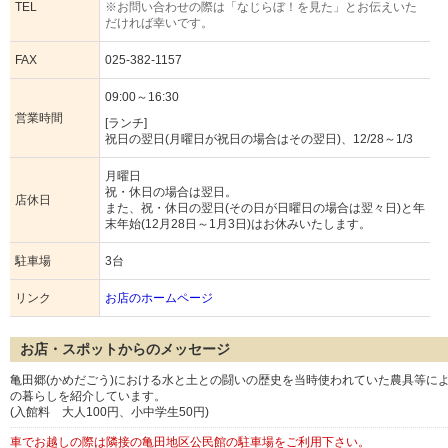
TEL
※お問い合わせの際は「なじらぼ！を見た」とお伝えいた
だければ幸いです。
FAX
025-382-1157
09:00～16:30
営業時間
[ランチ]
祝日の翌日(月曜日が祝日の場合はその翌日)、12/28～1/3
月曜日
祝・休日の場合は翌日。
店休日
また、祝・休日の翌日(その日が日曜日の場合は翌々日)と年
末年始(12月28日～1月3日)はお休みいたします。
駐車場
3台
リンク
お店のホームページ
お店・スポットからのメッセージ
亀田郷(かめだごう)における水と土との闘いの歴史を当時使われていた農具等に
の暮らしを紹介しています。
(入館料 大人100円、小中学生50円)
車でお越しの際は隣接の亀田地区公民館の駐車場をご利用下さい。