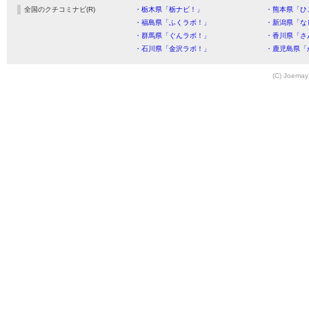
全国のクチコミナビ(R)
・栃木県「栃ナビ！」
・熊本県「ひ
・福島県「ふくラボ！」
・新潟県「な
・群馬県「ぐんラボ！」
・香川県「さ
・石川県「金沢ラボ！」
・鹿児島県「
(C) Joemay