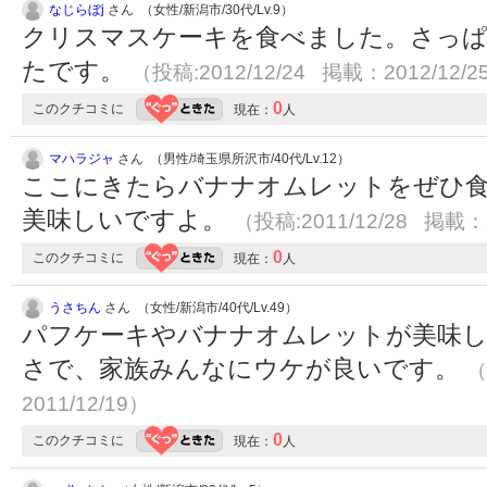
なじらぼj
さん （女性/新潟市/30代/Lv.9）
クリスマスケーキを食べました。さっ
たです。
（投稿:2012/12/24 掲載：2012/12/2
0
このクチコミに
現在：
人
マハラジャ
さん （男性/埼玉県所沢市/40代/Lv.12）
ここにきたらバナナオムレットをぜひ
美味しいですよ。
（投稿:2011/12/28 掲載：2
0
このクチコミに
現在：
人
うさちん
さん （女性/新潟市/40代/Lv.49）
パフケーキやバナナオムレットが美味し
さで、家族みんなにウケが良いです。
（
2011/12/19）
0
このクチコミに
現在：
人