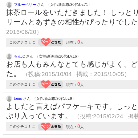
ブルーベリー
さん （女性/新潟市/30代/Lv.71）
抹茶ロールをいただきました！ しっと
リームとあずきの相性がぴったりでし
2016/06/20）
0
このクチコミに
現在：
人
もんぶ
さん （女性/新潟市/20代/Lv.16）
お店も人もみんなとても感じがよく、
た。
（投稿:2015/10/04 掲載：2015/10/05）
0
このクチコミに
現在：
人
tomo
さん （女性/新潟市/30代/Lv.9）
よしだと言えばパフケーキです。しっ
ぷり入っています。
（投稿:2015/02/24 掲載
0
このクチコミに
現在：
人