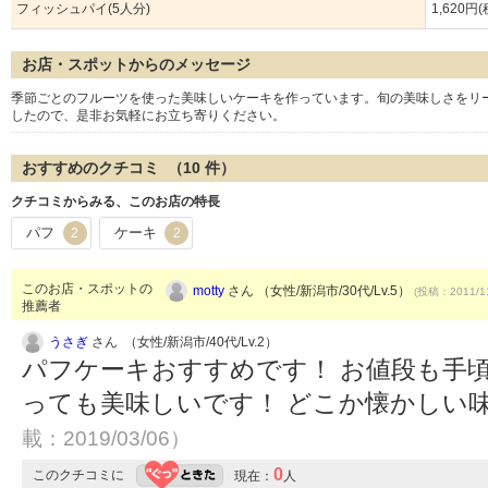
フィッシュパイ(5人分)
1,620円
お店・スポットからのメッセージ
季節ごとのフルーツを使った美味しいケーキを作っています。旬の美味しさをリ
したので、是非お気軽にお立ち寄りください。
おすすめのクチコミ （
10
件）
クチコミからみる、このお店の特長
パフ
ケーキ
2
2
このお店・スポットの
motty
さん （女性/新潟市/30代/Lv.5）
(投稿：2011/1
推薦者
うさぎ
さん （女性/新潟市/40代/Lv.2）
パフケーキおすすめです！ お値段も手
っても美味しいです！ どこか懐かしい味で
載：2019/03/06）
0
このクチコミに
現在：
人