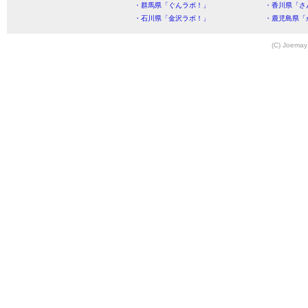
・群馬県「ぐんラボ！」
・香川県「さ
・石川県「金沢ラボ！」
・鹿児島県「
(C) Joemay