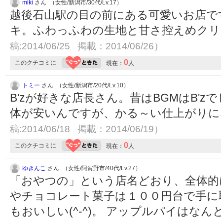
miki
さん （女性/新潟市/30代/Lv.17）
越後石山駅の目の前にある可愛いお店で
キ。ふわっふわの生地と甘さ控えめク
稿:2014/06/25 掲載：2014/06/26）
0
このクチコミに
現在：
人
トミー
さん （女性/新潟市/20代/Lv.10）
B'zが好きな店長さん。昔はBGMはB'z
体が安いんですが、かる～い仕上がり
稿:2014/06/18 掲載：2014/06/19）
0
このクチコミに
現在：
人
ゆきんこ
さん （女性/阿賀野市/40代/Lv.27）
「おやつの」という店名どおり、全体的
やチョコレート菓子は１００円台で手に
もおいしい(^-^)。 アップルパイはな