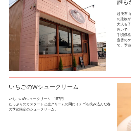
誰も
越後石山
の建物が
大人も子
思いで、
手頃価格
定番のケ
で、季節
いちごのWシュークリーム
いちごのWシュークリーム…157円
たっぷりのカスタードと生クリームの間にイチゴを挟み込んだ春
の季節限定のシュークリーム。