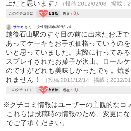
上だと思います♪
（投稿:2012/02/08 掲載：20
0
このクチコミに
現在：
人
サヤカ
さん （女性/新潟市/30代/Lv.4）
越後石山駅のすぐ目の前に出来たお店で
あってケーキもお手頃価格っていうのを
いと思っていました。実際に行ってみる
スプレイされたお菓子が沢山。ロールケ
のですがどれも美味しかったです。焼き
れません！
（投稿:2011/12/14 掲載：2012/01
0
このクチコミに
現在：
人
※クチコミ情報はユーザーの主観的なコ
これらは投稿時の情報のため、変更に
でご了承ください。