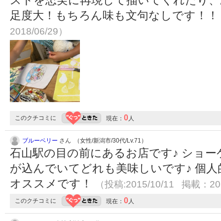
ストを忠実に再現して描いてくれたり、
足度大！もちろん味も文句なしです！
2018/06/29）
0
このクチコミに
現在：
人
ブルーベリー
さん （女性/新潟市/30代/Lv.71）
石山駅の目の前にあるお店です♪ ショ
が込んでいてどれも美味しいです♪ 個
オススメです！
（投稿:2015/10/11 掲載：201
0
このクチコミに
現在：
人