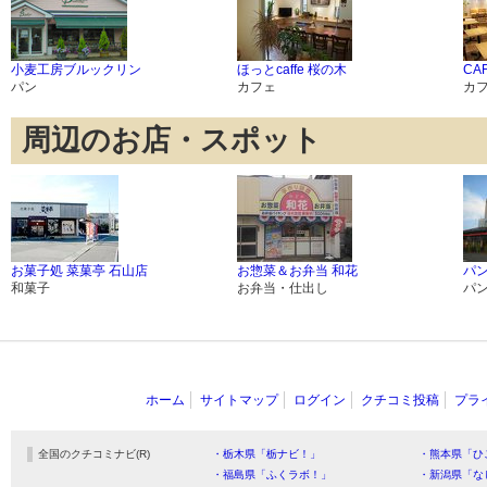
小麦工房ブルックリン
ほっとcaffe 桜の木
CA
パン
カフェ
カ
周辺のお店・スポット
お菓子処 菜菓亭 石山店
お惣菜＆お弁当 和花
パ
和菓子
お弁当・仕出し
パ
ホーム
サイトマップ
ログイン
クチコミ投稿
プラ
全国のクチコミナビ(R)
・栃木県「栃ナビ！」
・熊本県「ひ
・福島県「ふくラボ！」
・新潟県「な