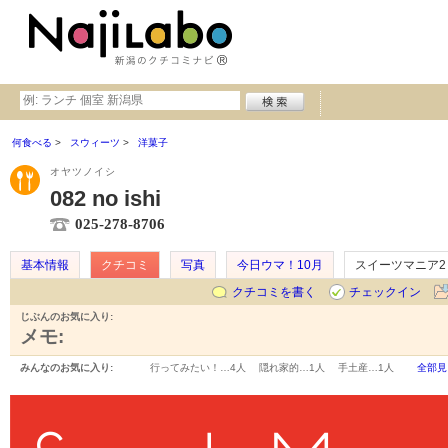
何食べる
スウィーツ
洋菓子
オヤツノイシ
082 no ishi
025-278-8706
基本情報
クチコミ
写真
今日ウマ！10月
スイーツマニア2
クチコミを書く
チェックイン
じぶんのお気に入り:
メモ:
みんなのお気に入り:
行ってみたい！…
4人
隠れ家的…
1人
手土産…
1人
全部見