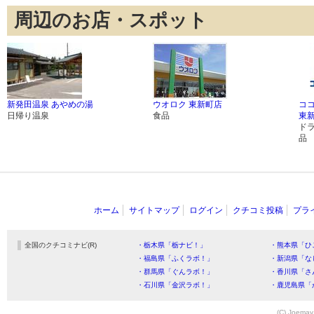
周辺のお店・スポット
新発田温泉 あやめの湯
ウオロク 東新町店
コ
日帰り温泉
食品
東
ド
品
ホーム
サイトマップ
ログイン
クチコミ投稿
プラ
全国のクチコミナビ(R)
・栃木県「栃ナビ！」
・熊本県「ひ
・福島県「ふくラボ！」
・新潟県「な
・群馬県「ぐんラボ！」
・香川県「さ
・石川県「金沢ラボ！」
・鹿児島県「
(C) Joemay