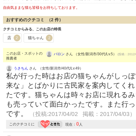
自由気ままな猫も皆様をお待ちしております。
おすすめのクチコミ （
2
件）
クチコミからみる、このお店の特長
店
猫ちゃん
2
2
このお店・スポットの
バロン
さん （女性/新潟市/30代/Lv.5）
(投稿：2012/
推薦者
うさちん
さん （女性/新潟市/40代/Lv.49）
私が行った時はお店の猫ちゃんがしっぽ
来な」とばかりに古民家を案内してくれ
たです。猫ちゃんは時々お店に現れるみ
も売っていて面白かったです。また行っ
です。
（投稿:2017/04/02 掲載：2017/04/03）
0
このクチコミに
現在：
人