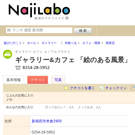
遊びに行こう
ホール
ギャラリー
何食べる
カフェ・喫茶
喫茶店
ギャラリー カフェ エノアルフウケイ
ギャラリー&カフェ 「絵のある風景」
0254-28-5952
基本情報
クチコミ
写真
クチコミを書く
チェックイン
じぶんのお気に入り:
メモ:
みんなのお気に入り:
行ってみたい！…
3人
とっておき…
1人
住所
新発田市米倉2905
0254-28-5952