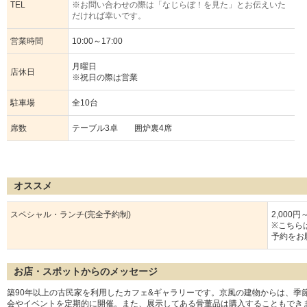
TEL
※お問い合わせの際は「なじらぼ！を見た」とお伝えいた
だければ幸いです。
営業時間
10:00～17:00
月曜日
店休日
※祝日の際は営業
駐車場
全10台
席数
テーブル3卓 囲炉裏4席
オススメ
スペシャル・ランチ(完全予約制)
2,000円
※こちら
予約をお
お店・スポットからのメッセージ
築90年以上の古民家を利用したカフェ&ギャラリーです。京風の建物からは、季
会やイベントを定期的に開催。また、展示してある骨董品は購入することもでき