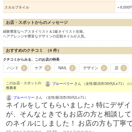
スカルプネイル
＋6,000
お店・スポットからのメッセージ
経験豊富なヘアスタイリスト＆1級ネイリスト在籍。
ヘアアレンジや豊富なデザインの定額ネイルが人気。
おすすめのクチコミ （
4
件）
クチコミからみる、このお店の特長
ハンド
ケア
NAIL
デザイン
店
2
2
2
2
2
このお店・スポットの
ブルーベリー
さん （女性/新潟市/30代/Lv.71）
(投
推薦者
ブルーベリー
さん （女性/新潟市/30代/Lv.71）
ネイルをしてもらいました♪ 特にデザ
が、そんなときでもお店の方と相談し
のネイルにしました！ お店の方も丁寧