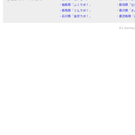
・福島県「ふくラボ！」
・新潟県「な
・群馬県「ぐんラボ！」
・香川県「さ
・石川県「金沢ラボ！」
・鹿児島県「
(C) Joemay