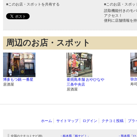
■
このお店・スポットを共有する
■
このお店・スポッ
読取機能付きのモバ
アクセス！
便利に店舗情報を持
周辺のお店・スポット
弥次
博多もつ鍋 一番星
釜焼鳥本舗 おやひなや
寿
居酒屋
三条中央店
居酒屋
ホーム
サイトマップ
ログイン
クチコミ投稿
プラ
全国のクチコミナビ(R)
・栃木県「栃ナビ！」
・熊本県「ひ