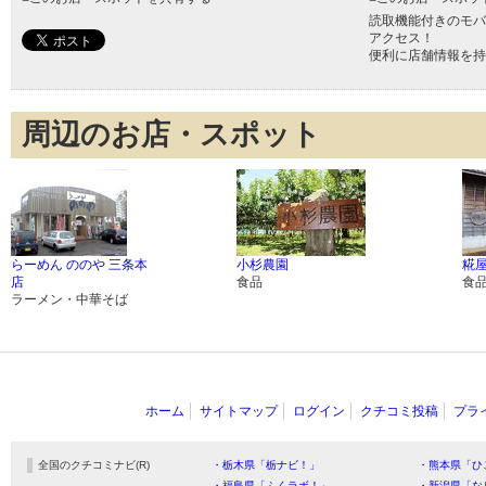
読取機能付きのモバ
アクセス！
便利に店舗情報を持
周辺のお店・スポット
らーめん ののや 三条本
小杉農園
糀
店
食品
食
ラーメン・中華そば
ホーム
サイトマップ
ログイン
クチコミ投稿
プラ
全国のクチコミナビ(R)
・栃木県「栃ナビ！」
・熊本県「ひ
・福島県「ふくラボ！」
・新潟県「な