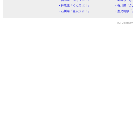
・群馬県「ぐんラボ！」
・香川県「さ
・石川県「金沢ラボ！」
・鹿児島県「
(C) Joemay