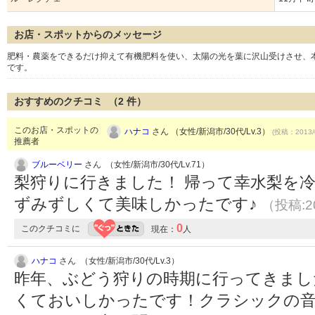
お店・スポットからのメッセージ
肥料・農薬をできるだけ抑えて有機肥料を使い、太陽の光を葉に沢山受けさせ、
です。
おすすめのクチコミ （
2
件）
このお店・スポットの
ハナコ
さん （女性/新潟市/30代/Lv.3）
(投稿：2013/
推薦者
ブルーベリー
さん （女性/新潟市/30代/Lv.71）
梨狩りに行きました！ 帰って幸水梨を
ずみずしくて美味しかったです♪
（投稿:20
0
このクチコミに
現在：
人
ハナコ
さん （女性/新潟市/30代/Lv.3）
昨年、ぶどう狩りの時期に行ってきまし
くておいしかったです！クラシックの