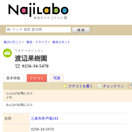
遊びに行こう
観光・ドライブ
観光スポット
ワタナベカジュエン
渡辺果樹園
0256-34-5470
基本情報
クチコミ
写真
クチコミを書く
チェックイン
じぶんのお気に入り:
メモ:
みんなのお気に入り:
住所
三条市井戸場143
0256-34-5470