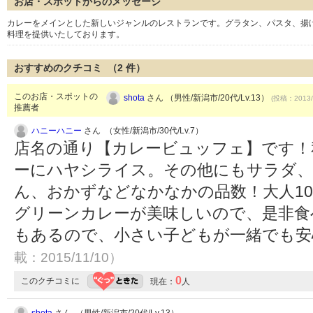
お店・スポットからのメッセージ
カレーをメインとした新しいジャンルのレストランです。グラタン、パスタ、揚
料理を提供いたしております。
おすすめのクチコミ （
2
件）
このお店・スポットの
shota
さん （男性/新潟市/20代/Lv.13）
(投稿：2013/
推薦者
ハニーハニー
さん （女性/新潟市/30代/Lv.7）
店名の通り【カレービュッフェ】です！
ーにハヤシライス。その他にもサラダ、
ん、おかずなどなかなかの品数！大人100
グリーンカレーが美味しいので、是非食
もあるので、小さい子どもが一緒でも
載：2015/11/10）
0
このクチコミに
現在：
人