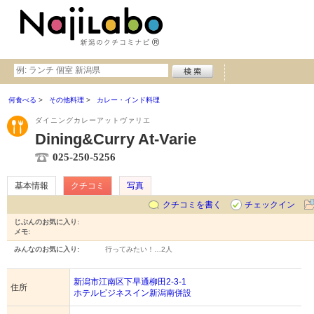
何食べる
その他料理
カレー・インド料理
ダイニングカレーアットヴァリエ
Dining&Curry At-Varie
025-250-5256
基本情報
クチコミ
写真
クチコミを書く
チェックイン
じぶんのお気に入り:
メモ:
みんなのお気に入り:
行ってみたい！…
2人
新潟市江南区下早通柳田2-3-1
住所
ホテルビジネスイン新潟南併設