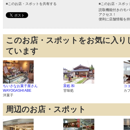
■
このお店・スポットを共有する
■
このお店・スポッ
読取機能付きのモバ
アクセス！
便利に店舗情報を持
このお店・スポットをお気に入り
ています
ちいさなお菓子屋さん
茶処 和
ココ
WAYOGASHI ABE
甘味処
カ
洋菓子
周辺のお店・スポット