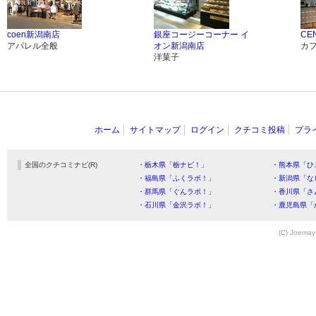
coen新潟南店
銀座コージーコーナー イ
CE
アパレル全般
オン新潟南店
カ
洋菓子
ホーム
サイトマップ
ログイン
クチコミ投稿
プラ
全国のクチコミナビ(R)
・栃木県「栃ナビ！」
・熊本県「ひ
・福島県「ふくラボ！」
・新潟県「な
・群馬県「ぐんラボ！」
・香川県「さ
・石川県「金沢ラボ！」
・鹿児島県「
(C) Joemay